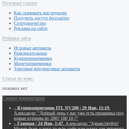
Полезные ссылки
Как скачивать инструкции
Получить доступ бесплатно
Сотрудничество
Реклама на сайте
Рубрики сайта
Игровые автоматы
Развлекательные
Купюроприемники
Монетоприемники
Торговые вендинговые аппараты
Статьи по теме:
похожих нет
Свежие комментарии
–
Купюроприемник ITL NV200 | 29 Янв, 11:19
.
Александр:
"Добрый день у вас уже есть прошивка под
новые купюры nv 200? 100 10 ?"
–
Главная | 24 Янв, 1:47
.
Александр:
"Здравствуйте!
Может быть у кого-то есть софт или плата для автомата