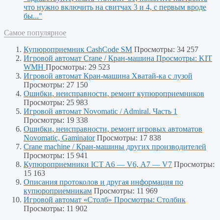
что нужно включить на свитчах 3 и 4, с первым вроде
бы..."
Самое популярное
Купюроприемник CashCode SM
Просмотры: 34 257
Игровой автомат Crane / Кран-машина Просмотры: KIT
WMH
Просмотры: 29 523
Игровой автомат Кран-машина Хватай-ка с лузой
Просмотры: 27 150
Ошибки, неисправности, ремонт купюроприемников
Просмотры: 25 983
Игровой автомат Novomatic / Admiral. Часть 1
Просмотры: 19 338
Ошибки, неисправности, ремонт игровых автоматов
Novomatic, Gaminator
Просмотры: 17 838
Crane machine / Кран-машины других производителей
Просмотры: 15 941
Купюроприемники ICT A6 — V6, А7 — V7
Просмотры:
15 163
Описания протоколов и другая информация по
купюроприемникам
Просмотры: 11 969
Игровой автомат «Столб» Просмотры: Столбик
Просмотры: 11 902