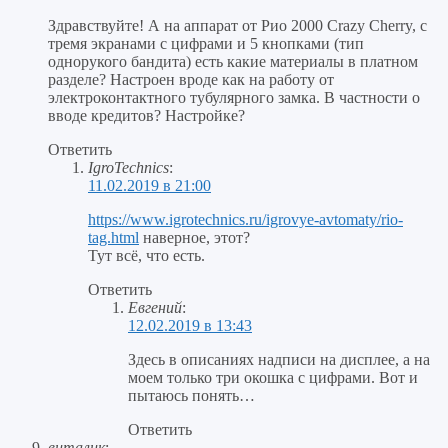
Здравствуйте! А на аппарат от Рио 2000 Crazy Cherry, с
тремя экранами с цифрами и 5 кнопками (тип
однорукого бандита) есть какие материалы в платном
разделе? Настроен вроде как на работу от
электроконтактного тубулярного замка. В частности о
вводе кредитов? Настройке?
Ответить
IgroTechnics
:
11.02.2019 в 21:00
https://www.igrotechnics.ru/igrovye-avtomaty/rio-
tag.html
наверное, этот?
Тут всё, что есть.
Ответить
Евгений
:
12.02.2019 в 13:43
Здесь в описаниях надписи на дисплее, а на
моем только три окошка с цифрами. Вот и
пытаюсь понять…
Ответить
виталик
: