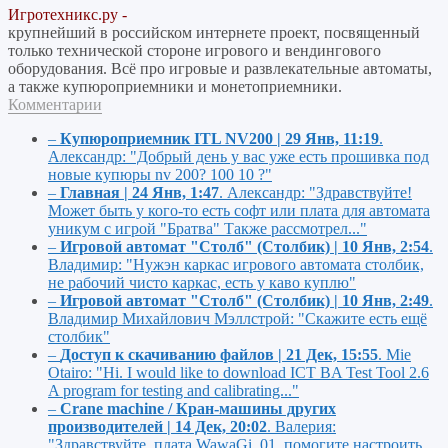
Игротехникс.ру -
крупнейший в российском интернете проект, посвященный
только технической стороне игрового и вендингового
оборудования. Всё про игровые и развлекательные автоматы,
а также купюроприемники и монетоприемники.
Комментарии
–
Купюроприемник ITL NV200 | 29 Янв, 11:19
.
Александр:
"Добрый день у вас уже есть прошивка под
новые купюры nv 200? 100 10 ?"
–
Главная | 24 Янв, 1:47
.
Александр:
"Здравствуйте!
Может быть у кого-то есть софт или плата для автомата
уникум с игрой "Братва" Также рассмотрел..."
–
Игровой автомат "Столб" (Столбик) | 10 Янв, 2:54
.
Владимир:
"Нужэн каркас игрового автомата столбик,
не рабочий чисто каркас, есть у каво куплю"
–
Игровой автомат "Столб" (Столбик) | 10 Янв, 2:49
.
Владимир Михайлович Мэллстрой:
"Скажите есть ещё
столбик"
–
Доступ к скачиванию файлов | 21 Дек, 15:55
.
Mie
Otairo:
"Hi. I would like to download ICT BA Test Tool 2.6
A program for testing and calibrating..."
–
Crane machine / Кран-машины других
производителей | 14 Дек, 20:02
.
Валерия:
"Здравствуйте, плата WawaGi_01, помогите настроить