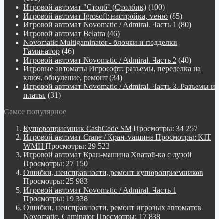
Игровой автомат "Столб" (Столбик)
(100)
Игровой автомат Igrosoft: настройка, меню
(85)
Игровой автомат Novomatic / Admiral. Часть 1
(80)
Игровой автомат Belatra
(46)
Novomatiс Multigaminator - блочки и подделки
Гаминатор
(46)
Игровой автомат Novomatic / Admiral. Часть 2
(40)
Игровые автоматы Игрософт: разъемы, переделка на
ключ, обнуление, ремонт
(34)
Игровой автомат Novomatic / Admiral. Часть 3. Разъемы и
платы.
(31)
Самое популярное
Купюроприемник CashCode SM
Просмотры: 34 257
Игровой автомат Crane / Кран-машина Просмотры: KIT
WMH
Просмотры: 29 523
Игровой автомат Кран-машина Хватай-ка с лузой
Просмотры: 27 150
Ошибки, неисправности, ремонт купюроприемников
Просмотры: 25 983
Игровой автомат Novomatic / Admiral. Часть 1
Просмотры: 19 338
Ошибки, неисправности, ремонт игровых автоматов
Novomatic, Gaminator
Просмотры: 17 838