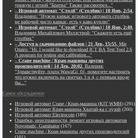
уникум с игрой "Братва" Также рассмотрел..."
–
Игровой автомат "Столб" (Столбик) | 10 Янв, 2:54
.
Владимир:
"Нужэн каркас игрового автомата столбик,
не рабочий чисто каркас, есть у каво куплю"
–
Игровой автомат "Столб" (Столбик) | 10 Янв, 2:49
.
Владимир Михайлович Мэллстрой:
"Скажите есть ещё
столбик"
–
Доступ к скачиванию файлов | 21 Дек, 15:55
.
Mie
Otairo:
"Hi. I would like to download ICT BA Test Tool 2.6
A program for testing and calibrating..."
–
Crane machine / Кран-машины других
производителей | 14 Дек, 20:02
.
Валерия:
"Здравствуйте, плата WawaGi_01, помогите настроить
что нужно включить на свитчах 3 и 4, с первым вроде
бы..."
Самое обсуждаемое
Игровой автомат Crane / Кран-машина (KIT WMH)
(291)
Игровой автомат Кран-машина Хватай-ка с лузой
(260)
Игровой автомат Electrocoin
(189)
Ошибки, неисправности, ремонт игровых автоматов
Novomatic, Gaminator
(167)
Crane machine / Кран-машины других производителей
(161)