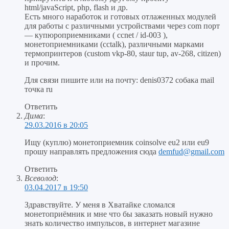
html/javaScript, php, flash и др.
Есть много наработок и готовых отлаженных модулей
для работы с различными устройствами через com порт
— купюроприемниками ( ccnet / id-003 ),
монетоприемниками (cctalk), различными марками
термопринтеров (custom vkp-80, staur tup, av-268, citizen)
и прочим.
Для связи пишите или на почту: denis0372 собака mail
точка ru
Ответить
Дима
:
29.03.2016 в 20:05
Ищу (куплю) монетоприемник coinsolve eu2 или eu9
прошу направлять предложения сюда
demfud@gmail.com
Ответить
Всеволод
:
03.04.2017 в 19:50
Здравствуйте. У меня в Хватайке сломался
монетоприёмник и мне что бы заказать новый нужно
знать количество импульсов, в интернет магазине