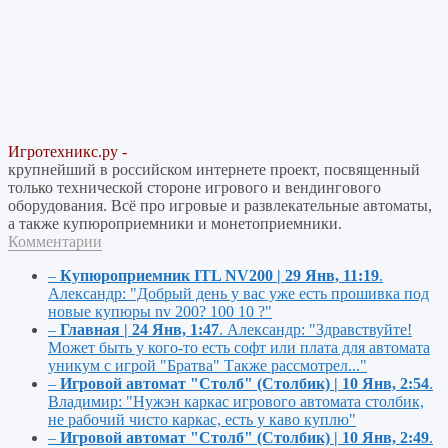
Игротехникс.ру -
крупнейший в российском интернете проект, посвященный
только технической стороне игрового и вендингового
оборудования. Всё про игровые и развлекательные автоматы,
а также купюроприемники и монетоприемники.
Комментарии
–
Купюроприемник ITL NV200 | 29 Янв, 11:19
.
Александр:
"Добрый день у вас уже есть прошивка под
новые купюры nv 200? 100 10 ?"
–
Главная | 24 Янв, 1:47
.
Александр:
"Здравствуйте!
Может быть у кого-то есть софт или плата для автомата
уникум с игрой "Братва" Также рассмотрел..."
–
Игровой автомат "Столб" (Столбик) | 10 Янв, 2:54
.
Владимир:
"Нужэн каркас игрового автомата столбик,
не рабочий чисто каркас, есть у каво куплю"
–
Игровой автомат "Столб" (Столбик) | 10 Янв, 2:49
.