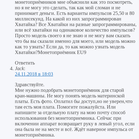
монетоприёмников мне объяснили как это посмотреть,
но я не могу это сделать, так как мой сломан и не
принимает деньги. Есть варианты импульсов 25,50 и 80
миллисекунд. На какой из них запрограммирован
Хватайка? Все Хватайки на разные запрограммированы,
или всё хватайки на одинаковое количество импульсов?
Просто модель своего я не знаю и не могу вам сказать
что бы вы сказали именно для моего, или модель можно
как то узнать? Если да, то как можно узнать модель
Хватайки?Монетоприёмник EU9
Ответить
Jack
:
24.11.2018 в 18:03
Здравствуйте.
Мне нужно подобрать монетоприёмник для старой
кран-машины. Не могу понять модель материнской
платы. Есть фото. Оплатил бы доступ,но не уверен,что
там есть моя плата. Помогите пожалуйста. Или
напишите за отдельную плату на мою почту способ
использования без монетоприемника. Сейчас при
включении аппарат возвращает руку в левый угол, если
она была не на месте и всё. Ждёт наверное импульса от
монетоприёмника.