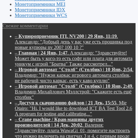
Монетоприемники MEI
Монетоприемники IDX
Монетоприемники WCS
Свежие комментарии
–
Купюроприемник ITL NV200 | 29 Янв, 11:19
.
Александр:
"Добрый день у вас уже есть прошивка под
новые купюры nv 200? 100 10 ?"
–
Главная | 24 Янв, 1:47
.
Александр:
"Здравствуйте!
Может быть у кого-то есть софт или плата для автомата
уникум с игрой "Братва" Также рассмотрел..."
–
Игровой автомат "Столб" (Столбик) | 10 Янв, 2:54
.
Владимир:
"Нужэн каркас игрового автомата столбик,
не рабочий чисто каркас, есть у каво куплю"
–
Игровой автомат "Столб" (Столбик) | 10 Янв, 2:49
.
Владимир Михайлович Мэллстрой:
"Скажите есть ещё
столбик"
–
Доступ к скачиванию файлов | 21 Дек, 15:55
.
Mie
Otairo:
"Hi. I would like to download ICT BA Test Tool 2.6
A program for testing and calibrating..."
–
Crane machine / Кран-машины других
производителей | 14 Дек, 20:02
.
Валерия:
"Здравствуйте, плата WawaGi_01, помогите настроить
что нужно включить на свитчах 3 и 4, с первым вроде