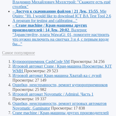
Владимир Михайлович Мэллстрой:
"Скажите есть ещё
столбик"
–
Доступ к скачиванию файлов | 21 Дек, 15:55
.
Mie
Otairo:
"Hi. I would like to download ICT BA Test Tool 2.6
A program for testing and calibrating..."
–
Crane machine / Кран-машины других
производителей | 14 Дек, 20:02
.
Валерия:
"Здравствуйте, плата WawaGi_01, помогите настроить
что нужно включить на свитчах 3 и 4, с первым вроде
бы..."
Самое популярное
Купюроприемник CashCode SM
Просмотры: 34 256
Игровой автомат Crane / Кран-машина Просмотры: KIT
WMH
Просмотры: 29 523
Игровой автомат Кран-машина Хватай-ка с лузой
Просмотры: 27 149
Ошибки, неисправности, ремонт купюроприемников
Просмотры: 25 982
Игровой автомат Novomatic / Admiral. Часть 1
Просмотры: 19 337
Ошибки, неисправности, ремонт игровых автоматов
Novomatic, Gaminator
Просмотры: 17 838
Crane machine / Кран-машины других производителей