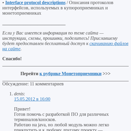
•
Interface protocol descriptions
/ Описания протоколов
интерфейсов, используемых в купюроприемниках и
монетоприемниках
___________________________
Если у Вас имеется информация по теме сайта —
инструкции, схемы, прошивки, поделитесь! Приславшему
будет предоставлен бесплатный доступ к
скачиванию файлов
на сайте
.
Спасибо!
Перейти
к рубрике Монетоприемники
>>>
Обсуждение: 11 комментариев
denis
:
15.05.2012 в 16:00
Привет!
Готов помочь с разработкой ПО для различных
терминалов/киосков.
Работаю на java, но любой модуль можно легко
прикрутить и к любому другому проекту —