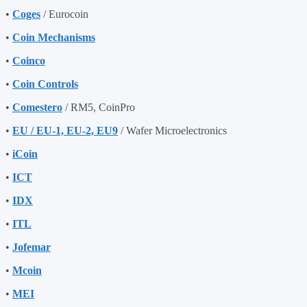
•
Coges
/ Eurocoin
•
Coin Mechanisms
•
Coinco
•
Coin Controls
•
Comestero
/ RM5, CoinPro
•
EU / EU-1, EU-2, EU9
/ Wafer Microelectronics
•
iCoin
•
ICT
•
IDX
•
ITL
•
Jofemar
•
Mcoin
•
MEI