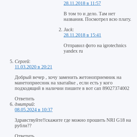
28.11.2018 в 11:57
В том то и дело. Там нет
названия. Посмотрел всю плату.
Jack
:
28.11.2018 в 15:41
Отправил фото на igrotechnics
yandex ru
Сергей
:
11.03.2020 в 20:21
Добрый вечер , хочу заменить жетоноприемник на
манетоприесник на хватайке , если есть у кого
подходящий в наличии пишите в вот сап 89027374002
Ответить
дмитрий
:
08.05.2024 в 10:37
Здравствуйте!!скажите где можно прошить NRI G18 на
рубли??
Ответить