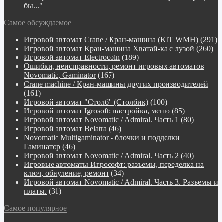
бы..."
Самое обсуждаемое
Игровой автомат Crane / Кран-машина (KIT WMH)
(291)
Игровой автомат Кран-машина Хватай-ка с лузой
(260)
Игровой автомат Electrocoin
(189)
Ошибки, неисправности, ремонт игровых автоматов
Novomatic, Gaminator
(167)
Crane machine / Кран-машины других производителей
(161)
Игровой автомат "Столб" (Столбик)
(100)
Игровой автомат Igrosoft: настройка, меню
(85)
Игровой автомат Novomatic / Admiral. Часть 1
(80)
Игровой автомат Belatra
(46)
Novomatiс Multigaminator - блочки и подделки
Гаминатор
(46)
Игровой автомат Novomatic / Admiral. Часть 2
(40)
Игровые автоматы Игрософт: разъемы, переделка на
ключ, обнуление, ремонт
(34)
Игровой автомат Novomatic / Admiral. Часть 3. Разъемы и
платы.
(31)
Самое популярное