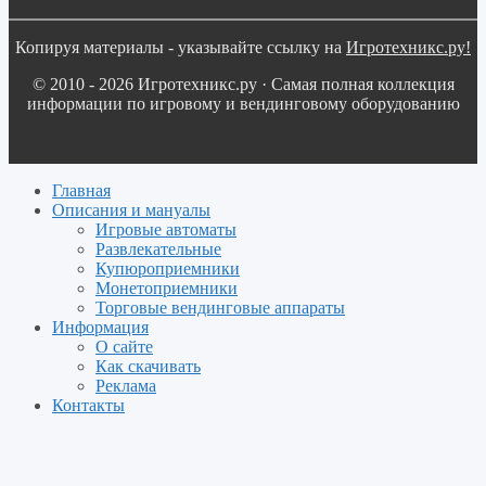
Копируя материалы - указывайте ссылку на
Игротехникс.ру!
© 2010 - 2026 Игротехникс.ру · Самая полная коллекция
информации по игровому и вендинговому оборудованию
Главная
Описания и мануалы
Игровые автоматы
Развлекательные
Купюроприемники
Монетоприемники
Торговые вендинговые аппараты
Информация
О сайте
Как скачивать
Реклама
Контакты