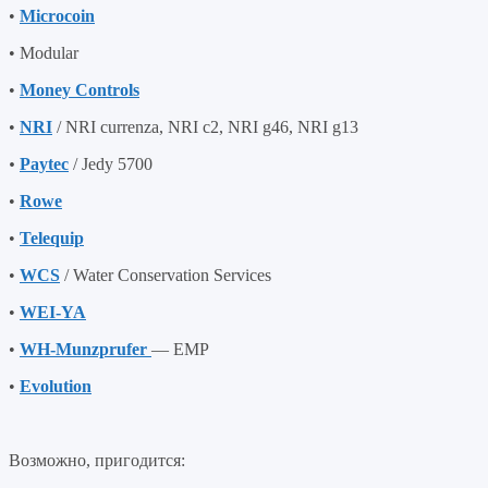
•
Microcoin
• Modular
•
Money Controls
•
NRI
/ NRI currenza, NRI c2, NRI g46, NRI g13
•
Payteс
/ Jedy 5700
•
Rowe
•
Telequip
•
WCS
/ Water Conservation Services
•
WEI-YA
•
WH-Munzprufer
— EMP
•
Evolution
Возможно, пригодится: