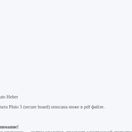
uto Heber
ата Pluto 5 (secure board) описана ниже в pdf файле.
нимание!