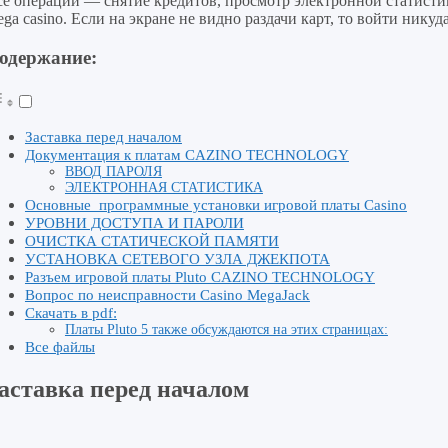
е операции — снятие кредитов, просмотр электронной статистик
ga casino. Если на экране не видно раздачи карт, то войти никуда
одержание:
Заставка перед началом
Документация к платам CAZINO TECHNOLOGY
ВВОД ПАРОЛЯ
ЭЛЕКТРОННАЯ СТАТИСТИКА
Основные программные установки игровой платы Casino
УРОВНИ ДОСТУПА И ПАРОЛИ
ОЧИСТКА СТАТИЧЕСКОЙ ПАМЯТИ
УСТАНОВКА СЕТЕВОГО УЗЛА ДЖЕКПОТА
Разъем игровой платы Pluto CAZINO TECHNOLOGY
Вопрос по неисправности Casino MegaJack
Скачать в pdf:
Платы Pluto 5 также обсуждаются на этих страницах:
Все файлы
аставка перед началом