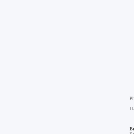
Pl
Пл
В