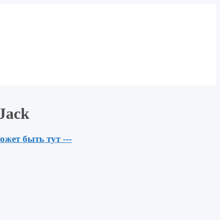
Jack
ожет быть тут ---