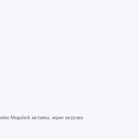
sino MegaJack заставка, экран загрузки