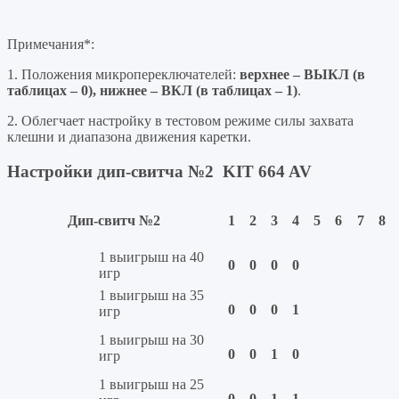
Примечания*:
1. Положения микропереключателей:
верхнее – ВЫКЛ (в
таблицах – 0), нижнее – ВКЛ (в таблицах – 1)
.
2. Облегчает настройку в тестовом режиме силы захвата
клешни и диапазона движения каретки.
Настройки дип-свитча №2
KIT 664 AV
Дип-свитч №2
1
2
3
4
5
6
7
8
1 выигрыш на 40
0
0
0
0
игр
1 выигрыш на 35
0
0
0
1
игр
1 выигрыш на 30
0
0
1
0
игр
1 выигрыш на 25
0
0
1
1