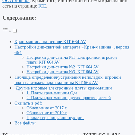
ООО Кош-ка
. Кроме того, инструкции и схемы кран-машин
есть на странице
ICE
.
Содержание:
Кран-машина на основе KIT 664 AV
Настройки дип-свитчей аппарата «Кран-машина», версия
664
Настройки дип-свитча №1 электронной игровой
платы KIT 664 AV
Настройки дип-свитча №2 KIT 664 AV
Настройки дип-свитча №3 KIT 664 AV
Таблица определения/устранения неполадок игровой
платы автомата кран-машины KIT 664 AV
Другие игровые электронные платы кран-машин
1. Платы кран-машины Ода
2. Платы кран-машин других производителей
Скачать в pdf:
Обновление от 2017 г.
Обновление от 2019 г.
Пример страницы инструкции:
Все файлы