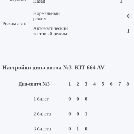
Назад
1
Нормальный
0
режим
Режим авто
Автоматический
1
тестовый режим
Настройки дип-свитча №3
KIT 664 AV
Дип-свитч №3
1
2
3
4
5
6
7
8
1 билет
0
0
0
2 билета
0
0
1
3 билета
0
1
0