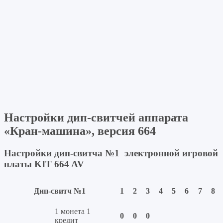
Настройки дип-свитчей аппарата
«Кран-машина», версия 664
Настройки дип-свитча №1
электронной игровой
платы
KIT 664 AV
Дип-свитч №1
1
2
3
4
5
6
7
8
1 монета 1
0
0
0
кредит