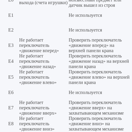
выхода (счета игрушки)
датчик вышел из строя
Е1
Не используется
Е2
Не используется
Не работает
Проверить переключатель
Е3
переключатель
«движение вперед» на
«движение вперед»
верхней панели крана
Не работает
Проверить переключатель
Е4
переключатель
«движение назад» на верхней
«движение назад»
панели крана
Не работает
Проверить переключатель
Е5
переключатель
«движение влево» на верхней
«движение влево»
панели крана
Е6
Не используется
Не работает
Проверить переключатель
Е7
переключатель
«движение вверх» на
«движение вверх»
захватывающем механизме
Не работает
Проверить переключатель
Е8
переключатель
«движение вниз» на
«движение вниз»
захватывающем механизме