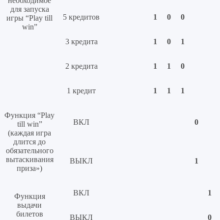
необходимое
для запуска
5 кредитов
1
0
0
игры “Play till
win”
3 кредита
1
0
1
2 кредита
1
1
0
1 кредит
1
1
1
Функция “Play
ВКЛ
0
till win”
(каждая игра
длится до
обязательного
вытаскивания
ВЫКЛ
1
приза»)
ВКЛ
1
Функция
выдачи
билетов
ВЫКЛ
0