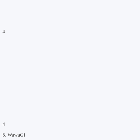
4
4
5. WawaGi