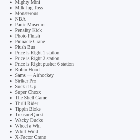
Mighty Mini
Milk Jug Toss
Monsterous
NBA
Panic Museum
Penality Kick
Photo Finish
Pinnacle Crane
Plush Bus
Price is Right 1 station
Price is Right 2 station
Price is Right pusher 6 station
Robin Hood
Sams — Airhockey
Striker Pro
Suck it Up
Super Chexx
The Shell Game
Thrill Rider
Tippin Bloks
TreasureQuest
Wacky Ducks
Wheel a Win
Whirl Wind
X-Factor Crane