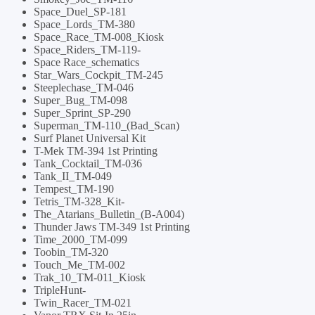
Space_Duel_SP-181
Space_Lords_TM-380
Space_Race_TM-008_Kiosk
Space_Riders_TM-119-
Space Race_schematics
Star_Wars_Cockpit_TM-245
Steeplechase_TM-046
Super_Bug_TM-098
Super_Sprint_SP-290
Superman_TM-110_(Bad_Scan)
Surf Planet Universal Kit
T-Mek TM-394 1st Printing
Tank_Cocktail_TM-036
Tank_II_TM-049
Tempest_TM-190
Tetris_TM-328_Kit-
The_Atarians_Bulletin_(B-A004)
Thunder Jaws TM-349 1st Printing
Time_2000_TM-099
Toobin_TM-320
Touch_Me_TM-002
Trak_10_TM-011_Kiosk
TripleHunt-
Twin_Racer_TM-021