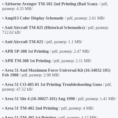
• Airborne Avenger TM-102 2nd Printing (Bad Scan)-
/ pdf,
размер: 4.35 MB/
• Ampl13 Color Display Schematic
/ pdf, размер: 2.61 MB/
• Anti Aircraft TM-025 (Historical Schematics)
/ pdf, размер:
712.62 kB/
• Anti Aircraft TM-025
/ pdf, размер: 1.1 MB/
• APB SP-308 1st Printing
/ pdf, размер: 2.47 MB/
• APB TM-308 1st Printing
/ pdf, размер: 2.11 MB/
• Area 51 And Maximum Force Universal Kit (16-34032-101)
Feb 1988
/ pdf, размер: 2.98 MB/
• Area 51 CO-405-01 1st Printing Troubleshooting Guns
/ pdf,
размер: 47.52 kB/
• Area 51 Site 4 (16-30027-101) Aug 1998
/ pdf, размер: 1.41 MB/
• Area 51 TM-402 2nd Printing
/ pdf, размер: 4 MB/
• Area 51 TM-405 1st Printing
/ pdf, размер: 4.17 MB/