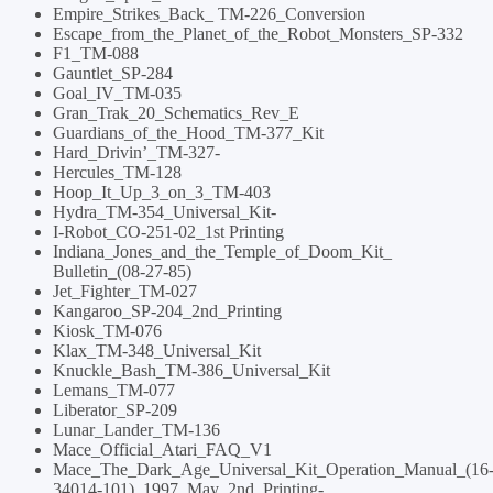
Empire_Strikes_Back_ TM-226_Conversion
Escape_from_the_Planet_of_the_Robot_Monsters_SP-332
F1_TM-088
Gauntlet_SP-284
Goal_IV_TM-035
Gran_Trak_20_Schematics_Rev_E
Guardians_of_the_Hood_TM-377_Kit
Hard_Drivin’_TM-327-
Hercules_TM-128
Hoop_It_Up_3_on_3_TM-403
Hydra_TM-354_Universal_Kit-
I-Robot_CO-251-02_1st Printing
Indiana_Jones_and_the_Temple_of_Doom_Kit_
Bulletin_(08-27-85)
Jet_Fighter_TM-027
Kangaroo_SP-204_2nd_Printing
Kiosk_TM-076
Klax_TM-348_Universal_Kit
Knuckle_Bash_TM-386_Universal_Kit
Lemans_TM-077
Liberator_SP-209
Lunar_Lander_TM-136
Mace_Official_Atari_FAQ_V1
Mace_The_Dark_Age_Universal_Kit_Operation_Manual_(16
34014-101)_1997_May_2nd_Printing-