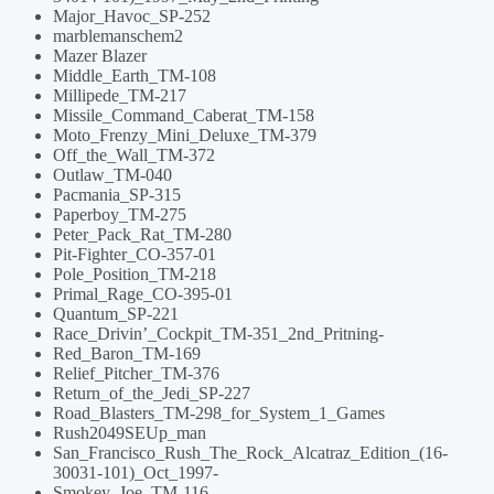
Major_Havoc_SP-252
marblemanschem2
Mazer Blazer
Middle_Earth_TM-108
Millipede_TM-217
Missile_Command_Caberat_TM-158
Moto_Frenzy_Mini_Deluxe_TM-379
Off_the_Wall_TM-372
Outlaw_TM-040
Pacmania_SP-315
Paperboy_TM-275
Peter_Pack_Rat_TM-280
Pit-Fighter_CO-357-01
Pole_Position_TM-218
Primal_Rage_CO-395-01
Quantum_SP-221
Race_Drivin’_Cockpit_TM-351_2nd_Pritning-
Red_Baron_TM-169
Relief_Pitcher_TM-376
Return_of_the_Jedi_SP-227
Road_Blasters_TM-298_for_System_1_Games
Rush2049SEUp_man
San_Francisco_Rush_The_Rock_Alcatraz_Edition_(16-
30031-101)_Oct_1997-
Smokey_Joe_TM-116