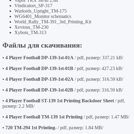
Vapor TRX Sit-In 25in
Vindicators_SP-317
Warlords_Upright_TM-175
WG6401_Monitor schematics
World_Rally_TM-391_3rd_Printing_Kit
Xevious_TM-230
Xybots_TM-313
Файлы для скачивания:
• 4 Player Football DP-139-1st-01A
/ pdf, размер: 337.21 kB/
• 4 Player Football DP-139-1st-01B
/ pdf, размер: 427.23 kB/
• 4 Player Football DP-139-1st-02A
/ pdf, размер: 316.59 kB/
• 4 Player Football DP-139-1st-02B
/ pdf, размер: 316.59 kB/
• 4 Player Football ST-139 1st Printing Backdoor Sheet
/ pdf,
размер: 2.2 MB/
• 4 Player Football TM-139 1st Printing
/ pdf, размер: 1.47 MB/
• 720 TM-294 1st Printing-
/ pdf, размер: 1.84 MB/