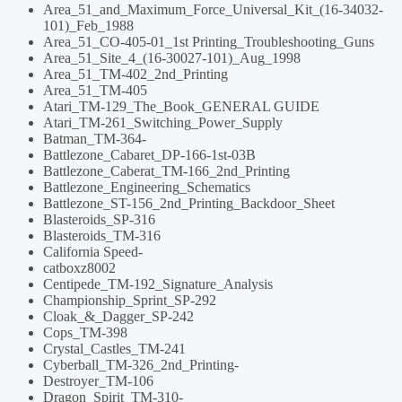
Area_51_and_Maximum_Force_Universal_Kit_(16-34032-
101)_Feb_1988
Area_51_CO-405-01_1st Printing_Troubleshooting_Guns
Area_51_Site_4_(16-30027-101)_Aug_1998
Area_51_TM-402_2nd_Printing
Area_51_TM-405
Atari_TM-129_The_Book_GENERAL GUIDE
Atari_TM-261_Switching_Power_Supply
Batman_TM-364-
Battlezone_Cabaret_DP-166-1st-03B
Battlezone_Caberat_TM-166_2nd_Printing
Battlezone_Engineering_Schematics
Battlezone_ST-156_2nd_Printing_Backdoor_Sheet
Blasteroids_SP-316
Blasteroids_TM-316
California Speed-
catboxz8002
Centipede_TM-192_Signature_Analysis
Championship_Sprint_SP-292
Cloak_&_Dagger_SP-242
Cops_TM-398
Crystal_Castles_TM-241
Cyberball_TM-326_2nd_Printing-
Destroyer_TM-106
Dragon_Spirit_TM-310-