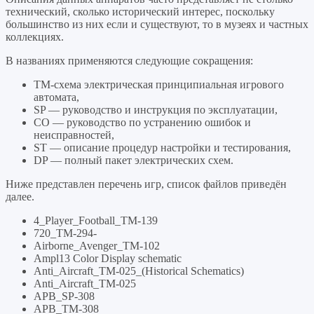
технический, сколько исторический интерес, поскольку
большинство из них если и существуют, то в музеях и частных
коллекциях.
В названиях применяются следующие сокращения:
TM-схема электрическая принципиальная игрового
автомата,
SP — руководство и инструкция по эксплуатации,
CO — руководство по устранению ошибок и
неисправностей,
ST — описание процедур настройки и тестирования,
DP — полный пакет электрических схем.
Ниже представлен перечень игр, список файлов приведён
далее.
4_Player_Football_TM-139
720_TM-294-
Airborne_Avenger_TM-102
Ampl13 Color Display schematic
Anti_Aircraft_TM-025_(Historical Schematics)
Anti_Aircraft_TM-025
APB_SP-308
APB_TM-308