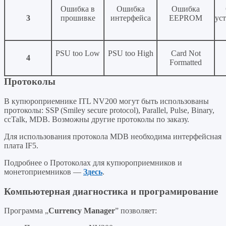
Ошибка в
Ошибка
Ошибка
3
прошивке
интерфейса
EEPROM
ус
PSU too Low
PSU too High
Card Not
4
Formatted
Протоколы
В купюроприемнике ITL NV200 могут быть использованы
протоколы: SSP (Smiley secure protocol), Parallel, Pulse, Binary,
ccTalk, MDB. Возможны другие протоколы по заказу.
Для использования протокола MDB необходима интерфейсная
плата IF5.
Подробнее о Протоколах для купюроприемников и
монетоприемников —
Здесь
.
Компьютерная диагностика и програмирование
Программа „
Currency Manager
” позволяет: