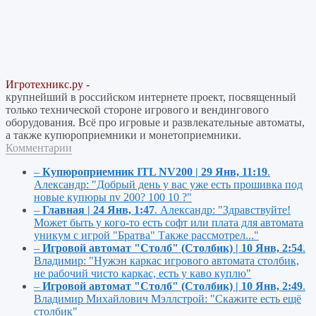
Игротехникс.ру -
крупнейший в российском интернете проект, посвященный
только технической стороне игрового и вендингового
оборудования. Всё про игровые и развлекательные автоматы,
а также купюроприемники и монетоприемники.
Комментарии
–
Купюроприемник ITL NV200 | 29 Янв, 11:19
.
Александр:
"Добрый день у вас уже есть прошивка под
новые купюры nv 200? 100 10 ?"
–
Главная | 24 Янв, 1:47
.
Александр:
"Здравствуйте!
Может быть у кого-то есть софт или плата для автомата
уникум с игрой "Братва" Также рассмотрел..."
–
Игровой автомат "Столб" (Столбик) | 10 Янв, 2:54
.
Владимир:
"Нужэн каркас игрового автомата столбик,
не рабочий чисто каркас, есть у каво куплю"
–
Игровой автомат "Столб" (Столбик) | 10 Янв, 2:49
.
Владимир Михайлович Мэллстрой:
"Скажите есть ещё
столбик"