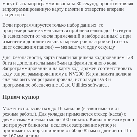
могут быть запрограммированы за 30 секунд, просто вставляя
запрограммированную карту памяти в отверстие впереди
акцептора.
Если программируется только набор данных, то
програмирование уменьшается приблизительно до 10 секунд
(в зависимости от числа примечаний в наборе данных) а при
изменении дополнительных параметров настройки (то есть
цвет освещения панели) — меньше чем одну секунду.
Для безопасности, карта памяти защищена кодированием 128
бита и дополнительными 5-ми цифрами личного кода.
Запрограммированный на карту код должен соответствовать
коду, запрограммированному в NV200. Карта памяти должна
сначала быть запрограммирована, используя DA3 и
программное обеспечение „Card Utilities software„ .
Прием купюр
Может использоваться до 16 каналов (в зависимости от
режима работы). Для укладки применяется стекер (касса) с
двумя замками емкостью до 500 банкнот. Канал приема купюр
центрирует банкноты, исключая застревание купюр и
принимает купюры шириной от 60 до 85 мм и длиной от 115
до 167 мм длины.