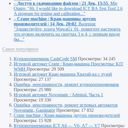
–
Доступ к скачиванию файлов | 21 Дек, 15:55
.
Mie
Otairo:
"Hi. I would like to download ICT BA Test Tool 2.6
A program for testing and calibrating..."
–
Crane machine / Кран-машины других
производителей | 14 Дек, 20:02
.
Валерия:
"Здравствуйте, плата WawaGi_01, помогите настроить
что нужно включить на свитчах 3 и 4, с первым вроде
бы..."
Самое популярное
Купюроприемник CashCode SM
Просмотры: 34 245
Игровой автомат Crane / Кран-машина Просмотры: KIT
WMH
Просмотры: 29 509
Игровой автомат Кран-машина Хватай-ка с лузой
Просмотры: 27 137
Ошибки, неисправности, ремонт купюроприемников
Просмотры: 25 980
Игровой автомат Novomatic / Admiral. Часть 1
Просмотры: 19 330
Ошибки, неисправности, ремонт игровых автоматов
Novomatic, Gaminator
Просмотры: 17 832
Crane machine / Кран-машины других производителей
Просмотры: 15 928
Купюроприемники ICT A6 — V6, А7 — V7
Просмотры: