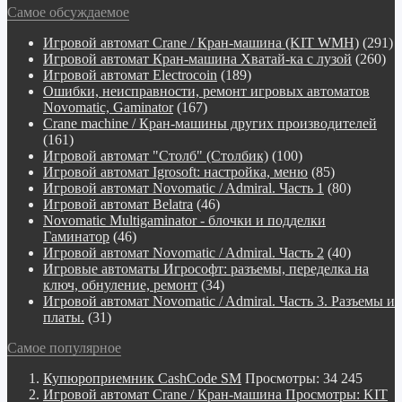
Самое обсуждаемое
Игровой автомат Crane / Кран-машина (KIT WMH)
(291)
Игровой автомат Кран-машина Хватай-ка с лузой
(260)
Игровой автомат Electrocoin
(189)
Ошибки, неисправности, ремонт игровых автоматов
Novomatic, Gaminator
(167)
Crane machine / Кран-машины других производителей
(161)
Игровой автомат "Столб" (Столбик)
(100)
Игровой автомат Igrosoft: настройка, меню
(85)
Игровой автомат Novomatic / Admiral. Часть 1
(80)
Игровой автомат Belatra
(46)
Novomatiс Multigaminator - блочки и подделки
Гаминатор
(46)
Игровой автомат Novomatic / Admiral. Часть 2
(40)
Игровые автоматы Игрософт: разъемы, переделка на
ключ, обнуление, ремонт
(34)
Игровой автомат Novomatic / Admiral. Часть 3. Разъемы и
платы.
(31)
Самое популярное
Купюроприемник CashCode SM
Просмотры: 34 245
Игровой автомат Crane / Кран-машина Просмотры: KIT