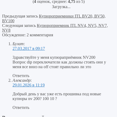
(
4
оценок, среднее:
4,75
из 5)
Загрузка...
Предыдущая запись
Купюроприемники ITL BV20, BV50,
BV100
Следующая запись
Купюроприемник ITL NV4, NV5, NV7,
NV8
Обсуждение: 2 комментария
Булат
:
27.03.2017 в 09:17
Здравствуйте у меня купюраприёмник NV200
Вопрос dip переключатели как должны стоять они у
меня все вниз на off стоят правильно ли это
Ответить
Александр
:
29.01.2026 в 11:19
Добрый день у вас уже есть прошивка под новые
купюры nv 200? 100 10 ?
Ответить