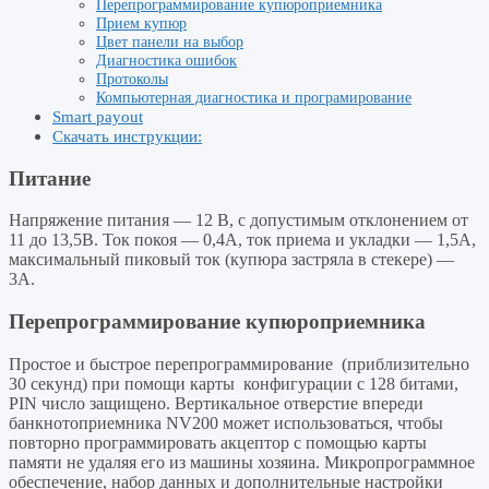
Перепрограммирование купюроприемника
Прием купюр
Цвет панели на выбор
Диагностика ошибок
Протоколы
Компьютерная диагностика и програмирование
Smart payout
Скачать инструкции:
Питание
Напряжение питания — 12 В, с допустимым отклонением от
11 до 13,5В. Ток покоя — 0,4А, ток приема и укладки — 1,5А,
максимальный пиковый ток (купюра застряла в стекере) —
3А.
Перепрограммирование купюроприемника
Простое и быстрое перепрограммирование (приблизительно
30 секунд) при помощи карты конфигурации с 128 битами,
PIN число защищено. Вертикальное отверстие впереди
банкнотоприемника NV200 может использоваться, чтобы
повторно программировать акцептор с помощью карты
памяти не удаляя его из машины хозяина. Микропрограммное
обеспечение, набор данных и дополнительные настройки