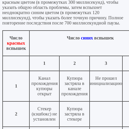
красным цветом (в промежутках 300 миллисекунд), чтобы
указать общую область проблемы, затем вспыхнет
неоднократно синим цветом (в промежутках 120
миллисекунд), чтобы указать более точную причину. Полное
повторение последствия после 700 миллисекундной паузы.
Число
Число
синих
вспышек
красных
вспышек
1
2
3
Канал
Купюра
Не прошел
прохождения
застряла в
инициализацию
1
купюры
канале
открыт
прохождения
Стекер
Купюра
2
(кэшбокс) не
застряла в
установлен
стекере