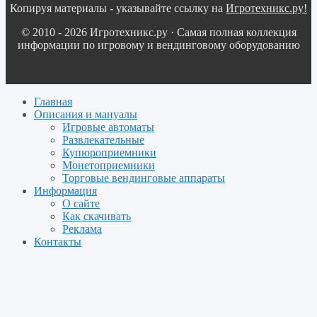
Копируя материалы - указывайте ссылку на
Игротехникс.ру!
© 2010 - 2026 Игротехникс.ру · Самая полная коллекция
информации по игровому и вендинговому оборудованию
Главная
Описания и мануалы
Игровые автоматы
Развлекательные
Купюроприемники
Монетоприемники
Торговые вендинговые аппараты
Информация
О сайте
Как скачивать
Реклама
Контакты