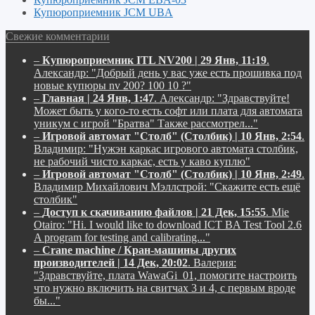
Купюроприемник JCM UBA
Свежие комментарии
–
Купюроприемник ITL NV200 | 29 Янв, 11:19
.
Александр:
"Добрый день у вас уже есть прошивка под
новые купюры nv 200? 100 10 ?"
–
Главная | 24 Янв, 1:47
.
Александр:
"Здравствуйте!
Может быть у кого-то есть софт или плата для автомата
уникум с игрой "Братва" Также рассмотрел..."
–
Игровой автомат "Столб" (Столбик) | 10 Янв, 2:54
.
Владимир:
"Нужэн каркас игрового автомата столбик,
не рабочий чисто каркас, есть у каво куплю"
–
Игровой автомат "Столб" (Столбик) | 10 Янв, 2:49
.
Владимир Михайлович Мэллстрой:
"Скажите есть ещё
столбик"
–
Доступ к скачиванию файлов | 21 Дек, 15:55
.
Mie
Otairo:
"Hi. I would like to download ICT BA Test Tool 2.6
A program for testing and calibrating..."
–
Crane machine / Кран-машины других
производителей | 14 Дек, 20:02
.
Валерия:
"Здравствуйте, плата WawaGi_01, помогите настроить
что нужно включить на свитчах 3 и 4, с первым вроде
бы..."