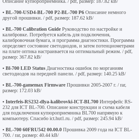
Описание купюроприемника. / pdf, размер: 187.82 kB/
• BL-700-USD4-BL-700 P2-BL-700 P6
Описание немного
другой прошивки. / pdf, размер: 187.62 kB/
• BL-700 Calibration Guide
Руководство по настройке и
калибровке. Потребуется кабель для подключения,
калибровочная бумага, и программа диагностики. Программа
определяет состояние светодиодов, и затем потенциометрами
на плате оптика настраивается на оптимальный режим. / pdf,
размер: 367.82 kB/
• Bl-700 LED Status
Диагностика ошибок по морганиям
светодиодов на передней панели. / pdf, размер: 140.25 kB/
• BL-700-gamemax Firmware
Прошивки 2005-2007 г. / rar,
размер: 172.03 kB/
• Interfeis-RS232-dlya-kalibrovki-ICT-BL700
Интерфейс RS-
232 для ICT BL-700. Описание конструкции и схема кабеля
для подключения купюроприемника BL700 напрямую к
компьютеру. Спасибо ict.hut1.ru. / pdf, размер: 245.94 kB/
• BL-700 60FRU542 00.00.0
Прошивка 2009 года на ICT BL-
700. / rar, размер: 40.44 kB/