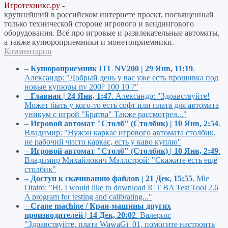
Игротехникс.ру -
крупнейший в российском интернете проект, посвященный
только технической стороне игрового и вендингового
оборудования. Всё про игровые и развлекательные автоматы,
а также купюроприемники и монетоприемники.
Комментарии
–
Купюроприемник ITL NV200 | 29 Янв, 11:19
.
Александр:
"Добрый день у вас уже есть прошивка под
новые купюры nv 200? 100 10 ?"
–
Главная | 24 Янв, 1:47
.
Александр:
"Здравствуйте!
Может быть у кого-то есть софт или плата для автомата
уникум с игрой "Братва" Также рассмотрел..."
–
Игровой автомат "Столб" (Столбик) | 10 Янв, 2:54
.
Владимир:
"Нужэн каркас игрового автомата столбик,
не рабочий чисто каркас, есть у каво куплю"
–
Игровой автомат "Столб" (Столбик) | 10 Янв, 2:49
.
Владимир Михайлович Мэллстрой:
"Скажите есть ещё
столбик"
–
Доступ к скачиванию файлов | 21 Дек, 15:55
.
Mie
Otairo:
"Hi. I would like to download ICT BA Test Tool 2.6
A program for testing and calibrating..."
–
Crane machine / Кран-машины других
производителей | 14 Дек, 20:02
.
Валерия:
"Здравствуйте, плата WawaGi_01, помогите настроить