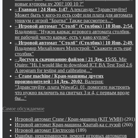
новые купюры nv 200? 100 10 ?"
–
Главная | 24 Янв, 1:47
.
Александр:
"Здравствуйте!
Может быть у кого-то есть софт или плата для автомата
уникум с игрой "Братва" Также рассмотрел..."
–
Игровой автомат "Столб" (Столбик) | 10 Янв, 2:54
.
Владимир:
"Нужэн каркас игрового автомата столбик,
не рабочий чисто каркас, есть у каво куплю"
–
Игровой автомат "Столб" (Столбик) | 10 Янв, 2:49
.
Владимир Михайлович Мэллстрой:
"Скажите есть ещё
столбик"
–
Доступ к скачиванию файлов | 21 Дек, 15:55
.
Mie
Otairo:
"Hi. I would like to download ICT BA Test Tool 2.6
A program for testing and calibrating..."
–
Crane machine / Кран-машины других
производителей | 14 Дек, 20:02
.
Валерия:
"Здравствуйте, плата WawaGi_01, помогите настроить
что нужно включить на свитчах 3 и 4, с первым вроде
бы..."
Самое обсуждаемое
Игровой автомат Crane / Кран-машина (KIT WMH)
(291)
Игровой автомат Кран-машина Хватай-ка с лузой
(260)
Игровой автомат Electrocoin
(189)
Ошибки, неисправности, ремонт игровых автоматов