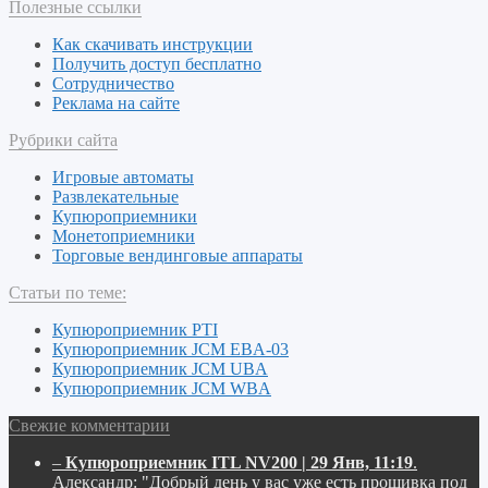
Полезные ссылки
Как скачивать инструкции
Получить доступ бесплатно
Сотрудничество
Реклама на сайте
Рубрики сайта
Игровые автоматы
Развлекательные
Купюроприемники
Монетоприемники
Торговые вендинговые аппараты
Статьи по теме:
Купюроприемник PTI
Купюроприемник JCM EBA-03
Купюроприемник JCM UBA
Купюроприемник JCM WBA
Свежие комментарии
–
Купюроприемник ITL NV200 | 29 Янв, 11:19
.
Александр:
"Добрый день у вас уже есть прошивка под