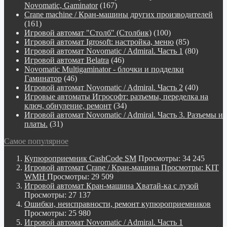
Novomatic, Gaminator
(167)
Crane machine / Кран-машины других производителей
(161)
Игровой автомат "Столб" (Столбик)
(100)
Игровой автомат Igrosoft: настройка, меню
(85)
Игровой автомат Novomatic / Admiral. Часть 1
(80)
Игровой автомат Belatra
(46)
Novomatiс Multigaminator - блочки и подделки
Гаминатор
(46)
Игровой автомат Novomatic / Admiral. Часть 2
(40)
Игровые автоматы Игрософт: разъемы, переделка на
ключ, обнуление, ремонт
(34)
Игровой автомат Novomatic / Admiral. Часть 3. Разъемы и
платы.
(31)
Самое популярное
Купюроприемник CashCode SM
Просмотры: 34 245
Игровой автомат Crane / Кран-машина Просмотры: KIT
WMH
Просмотры: 29 509
Игровой автомат Кран-машина Хватай-ка с лузой
Просмотры: 27 137
Ошибки, неисправности, ремонт купюроприемников
Просмотры: 25 980
Игровой автомат Novomatic / Admiral. Часть 1