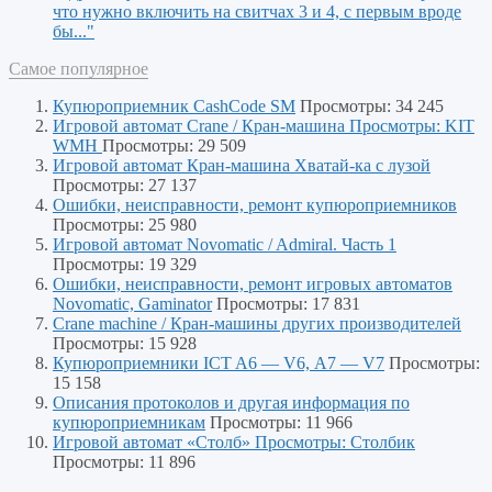
что нужно включить на свитчах 3 и 4, с первым вроде
бы..."
Самое популярное
Купюроприемник CashCode SM
Просмотры: 34 245
Игровой автомат Crane / Кран-машина Просмотры: KIT
WMH
Просмотры: 29 509
Игровой автомат Кран-машина Хватай-ка с лузой
Просмотры: 27 137
Ошибки, неисправности, ремонт купюроприемников
Просмотры: 25 980
Игровой автомат Novomatic / Admiral. Часть 1
Просмотры: 19 329
Ошибки, неисправности, ремонт игровых автоматов
Novomatic, Gaminator
Просмотры: 17 831
Crane machine / Кран-машины других производителей
Просмотры: 15 928
Купюроприемники ICT A6 — V6, А7 — V7
Просмотры:
15 158
Описания протоколов и другая информация по
купюроприемникам
Просмотры: 11 966
Игровой автомат «Столб» Просмотры: Столбик
Просмотры: 11 896