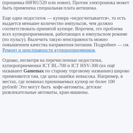
(прошивка 60FRU520 или новее). Против электрошока может
быть применена специальная плата антишока.
Еще один недостаток — купюра «недосчитывается», то есть
выдается меньшее количество импульсов, чем должно
соответствовать принятой купюре. Впрочем, это проблема
всех купюроприемников, работающих в импульсном режиме
(по пульсу). Вылечить такую неисправность можно
повышением качества напряжения питания. Подробнее — см.
Ремонт и неисправности купюроприемников
.
Однако, несмотря на перечисленные недостатки,
купюроприемники ICT BL-700 и ICT HSV-300 (их ещё
называют
Gamemax
по старому торговому названию) широко
применяются там, где цена ошибки невысока. Например, в
местах, где номинал принимаемых купюр не более 100
рублей/ Это могут быть кофе-автоматы, детские
развлекательные автоматы, кран-машины.