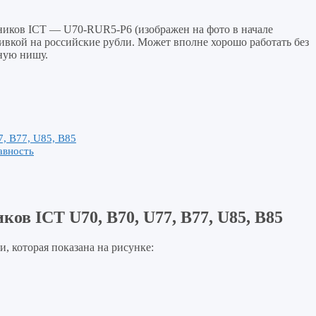
ников ICT — U70-RUR5-P6 (изображен на фото в начале
вкой на российские рубли. Может вполне хорошо работать без
нную нишу.
, B77, U85, B85
авность
ков ICT U70,
B70, U77, B77, U85, B85
, которая показана на рисунке: