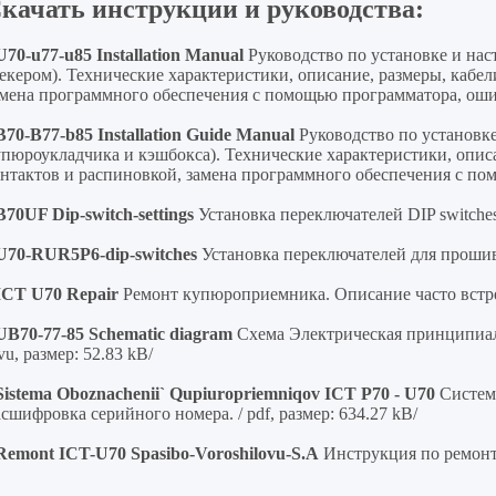
качать инструкции и руководства:
U70-u77-u85 Installation Manual
Руководство по установке и на
екером). Технические характеристики, описание, размеры, кабе
мена программного обеспечения с помощью программатора, ошибк
B70-B77-b85 Installation Guide Manual
Руководство по установк
пюроукладчика и кэшбокса). Технические характеристики, опис
нтактов и распиновкой, замена программного обеспечения с пом
B70UF Dip-switch-settings
Установка переключателей DIP switches 
 U70-RUR5P6-dip-switches
Установка переключателей для прошивки
 ICT U70 Repair
Ремонт купюроприемника. Описание часто встреч
UB70-77-85 Schematic diagram
Схема Электрическая принципиаль
vu, размер: 52.83 kB/
Sistema Oboznachenii` Qupiuropriemniqov ICT P70 - U70
Систем
сшифровка серийного номера. / pdf, размер: 634.27 kB/
 Remont ICT-U70 Spasibo-Voroshilovu-S.A
Инструкция по ремонту