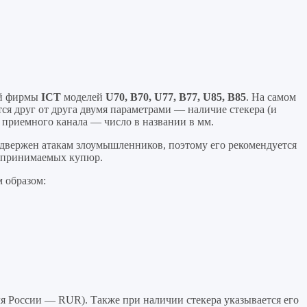
ой фирмы
ICT
моделей
U70, B70, U77, B77, U85, B85
. На самом
ся друг от друга двумя параметрами — наличие стекера (и
 приемного канала — число в названии в мм.
подвержен атакам злоумышленников, поэтому его рекомендуется
и принимаемых купюр.
 образом:
я России — RUR). Также при наличии стекера указывается его