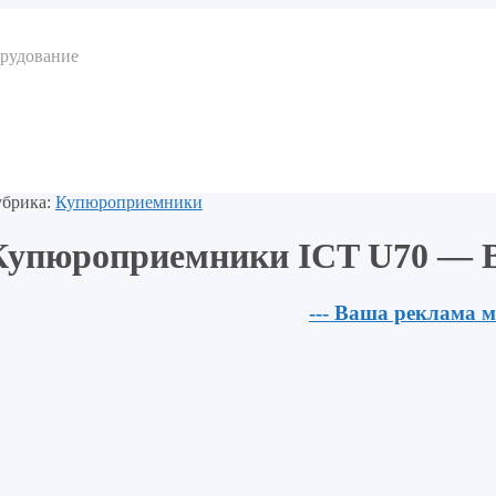
орудование
убрика:
Купюроприемники
Купюроприемники ICT U70 — 
--- Ваша реклама м