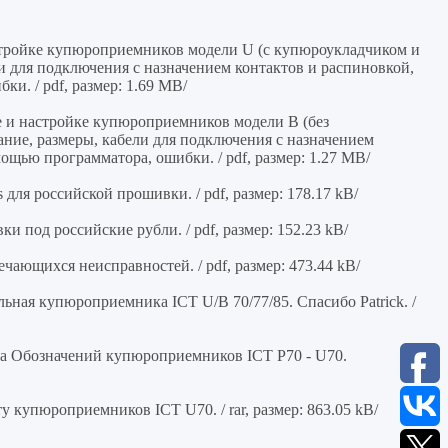
стройке купюроприемников модели U (c купюроукладчиком и
ли для подключения с назначением контактов и распиновкой,
и. / pdf, размер: 1.69 MB/
е и настройке купюроприемников модели В (без
ание, размеры, кабели для подключения с назначением
ощью программатора, ошибки. / pdf, размер: 1.27 MB/
для российской прошивки. / pdf, размер: 178.17 kB/
 под российские рубли. / pdf, размер: 152.23 kB/
ающихся неисправностей. / pdf, размер: 473.44 kB/
ная купюроприемника ICT U/B 70/77/85. Спасибо Patrick. /
а Обозначений купюроприемников ICT P70 - U70.
 купюроприемников ICT U70. / rar, размер: 863.05 kB/