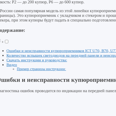
кость: P2 — до 200 купюр, P6 — до 600 купюр.
 России самая популярная модель из этой линейки купюроприем
траницы). Это купюроприемник с укладчиком и стекером и проши
екера, при этом купюры будут падать в специально подготовле
одержание:
Ошибки и неисправности купюроприемников ICT U70, B70, U77
Количество вспышек светодиодов на передней панели и неиспр
Скачать инструкции и руководства:
Видео
Пример страницы инструкции:
шибки и неисправности купюроприемни
агностика ошибок проводится по индикации на передней панели