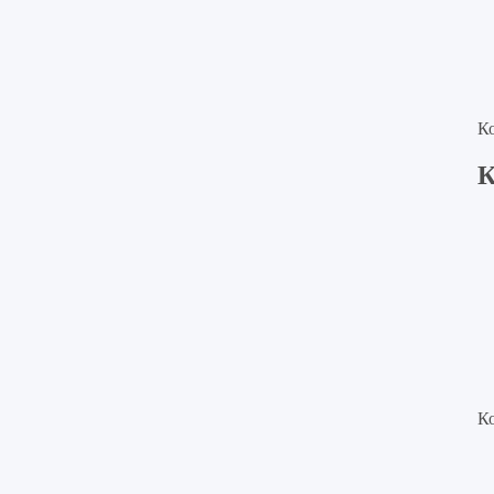
К
К
К