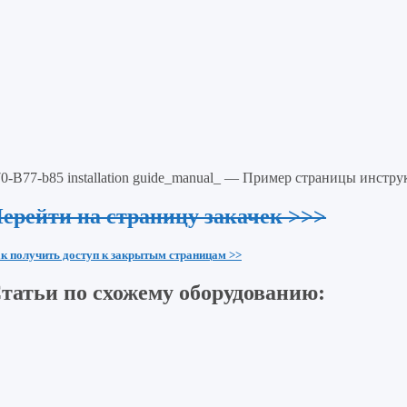
0-B77-b85 installation guide_manual_ — Пример страницы инстр
ерейти на страницу закачек >>>
к получить доступ к закрытым страницам >>
татьи по схожему оборудованию: