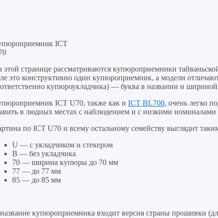
упюроприемник ICT
70
а этой странице рассматриваются купюроприемники тайваньск
ле это конструктивно один купюроприемник, а модели отличают
оответственно купюроукладчика) — буква в названии и шириной
упюроприемник ICT U70, также как и
ICT BL700
, очень легко 
тавить в людных местах с наблюдением и с низкими номиналам
ртина по ICT U70 и всему остальному семейству выглядит таким
U — с укладчиком и стекером
B — без укладчика
70 — ширина купюры до 70 мм
77 — до 77 мм
85 — до 85 мм
 название купюроприемника входит версия страны прошивки (дл