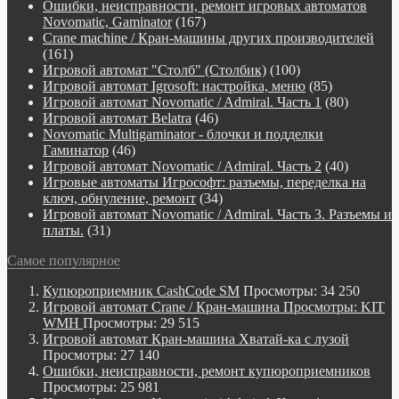
Ошибки, неисправности, ремонт игровых автоматов
Novomatic, Gaminator
(167)
Crane machine / Кран-машины других производителей
(161)
Игровой автомат "Столб" (Столбик)
(100)
Игровой автомат Igrosoft: настройка, меню
(85)
Игровой автомат Novomatic / Admiral. Часть 1
(80)
Игровой автомат Belatra
(46)
Novomatiс Multigaminator - блочки и подделки
Гаминатор
(46)
Игровой автомат Novomatic / Admiral. Часть 2
(40)
Игровые автоматы Игрософт: разъемы, переделка на
ключ, обнуление, ремонт
(34)
Игровой автомат Novomatic / Admiral. Часть 3. Разъемы и
платы.
(31)
Самое популярное
Купюроприемник CashCode SM
Просмотры: 34 250
Игровой автомат Crane / Кран-машина Просмотры: KIT
WMH
Просмотры: 29 515
Игровой автомат Кран-машина Хватай-ка с лузой
Просмотры: 27 140
Ошибки, неисправности, ремонт купюроприемников
Просмотры: 25 981