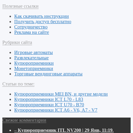
Полезные ссылки
Как скачивать инструкции
Получить доступ бесплатно
Сотрудничество
Реклама на сайте
Рубрики сайта
Игровые автоматы
Развлекательные
Купюроприемники
Монетоприемники
Торговые вендинговые аппараты
Статьи по теме:
Купюроприемники MEI BN, и другие модели
Купюроприемники ICT L70 - L83
Купюроприемники ICT U70 - B70
Купюроприемники ICT A6 - V6, А7 - V7
Свежие комментарии
–
Купюроприемник ITL NV200 | 29 Янв, 11:19
.