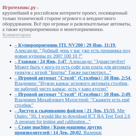
Игротехникс.ру -
крупнейший в российском интернете проект, посвященный
только технической стороне игрового и вендингового
оборудования. Всё про игровые и развлекательные автоматы,
а также купюроприемники и монетоприемники.
Комментарии
–
Купюроприемник ITL NV200 | 29 Янв, 11:19
.
Александр:
"Добрый день у вас уже есть прошивка под
новые купюры nv 200? 100 10 ?"
–
Главная | 24 Янв, 1:47
.
Александр:
"Здравствуйте!
Может быть у кого-то есть софт или плата для автомата
уникум с игрой "Братва" Также рассмотрел..."
–
Игровой автомат "Столб" (Столбик) | 10 Янв, 2:54
.
Владимир:
"Нужэн каркас игрового автомата столбик,
не рабочий чисто каркас, есть у каво куплю"
–
Игровой автомат "Столб" (Столбик) | 10 Янв, 2:49
.
Владимир Михайлович Мэллстрой:
"Скажите есть ещё
столбик"
–
Доступ к скачиванию файлов | 21 Дек, 15:55
.
Mie
Otairo:
"Hi. I would like to download ICT BA Test Tool 2.6
A program for testing and calibrating..."
–
Crane machine / Кран-машины других
производителей | 14 Дек, 20:02
.
Валерия: