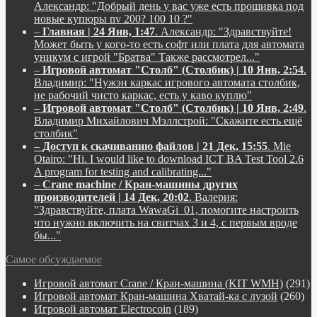
Александр:
"Добрый день у вас уже есть прошивка под
новые купюры nv 200? 100 10 ?"
–
Главная | 24 Янв, 1:47
.
Александр:
"Здравствуйте!
Может быть у кого-то есть софт или плата для автомата
уникум с игрой "Братва" Также рассмотрел..."
–
Игровой автомат "Столб" (Столбик) | 10 Янв, 2:54
.
Владимир:
"Нужэн каркас игрового автомата столбик,
не рабочий чисто каркас, есть у каво куплю"
–
Игровой автомат "Столб" (Столбик) | 10 Янв, 2:49
.
Владимир Михайлович Мэллстрой:
"Скажите есть ещё
столбик"
–
Доступ к скачиванию файлов | 21 Дек, 15:55
.
Mie
Otairo:
"Hi. I would like to download ICT BA Test Tool 2.6
A program for testing and calibrating..."
–
Crane machine / Кран-машины других
производителей | 14 Дек, 20:02
.
Валерия:
"Здравствуйте, плата WawaGi_01, помогите настроить
что нужно включить на свитчах 3 и 4, с первым вроде
бы..."
Самое обсуждаемое
Игровой автомат Crane / Кран-машина (KIT WMH)
(291)
Игровой автомат Кран-машина Хватай-ка с лузой
(260)
Игровой автомат Electrocoin
(189)