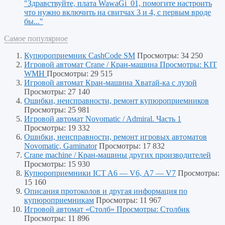
"Здравствуйте, плата WawaGi_01, помогите настроить
что нужно включить на свитчах 3 и 4, с первым вроде
бы..."
Самое популярное
Купюроприемник CashCode SM
Просмотры: 34 250
Игровой автомат Crane / Кран-машина Просмотры: KIT
WMH
Просмотры: 29 515
Игровой автомат Кран-машина Хватай-ка с лузой
Просмотры: 27 140
Ошибки, неисправности, ремонт купюроприемников
Просмотры: 25 981
Игровой автомат Novomatic / Admiral. Часть 1
Просмотры: 19 332
Ошибки, неисправности, ремонт игровых автоматов
Novomatic, Gaminator
Просмотры: 17 832
Crane machine / Кран-машины других производителей
Просмотры: 15 930
Купюроприемники ICT A6 — V6, А7 — V7
Просмотры:
15 160
Описания протоколов и другая информация по
купюроприемникам
Просмотры: 11 967
Игровой автомат «Столб» Просмотры: Столбик
Просмотры: 11 896