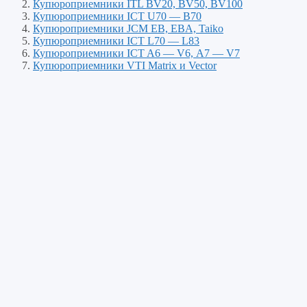
Купюроприемники ITL BV20, BV50, BV100
Купюроприемники ICT U70 — B70
Купюроприемники JCM EB, EBA, Taiko
Купюроприемники ICT L70 — L83
Купюроприемники ICT A6 — V6, А7 — V7
Купюроприемники VTI Matrix и Vector