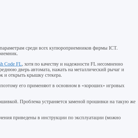
параметрам среди всех купюроприемников фирмы ICT.
риемник.
sh Code FL
, хотя по качеству и надежности FL несомненно
переднюю дверь автомата, нажать на металлический рычаг и
ок и открыть крышку стекера.
, поэтому его применяют в основном в «хороших» игровых
ошивкой. Проблема устраняется заменой прошивки на такую же
ючения приведены в инструкции по эксплуатации (можно