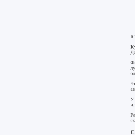
IC
К
Д
Ф
лу
од
Ч
а
У
и
Р
ск
С