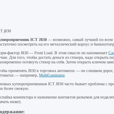
T j830
упюроприемник ICT J830
— возможно, самый лучший по всем 
остаточно посмотреть на его металлический корпус и банкнотоп
орм-фактор J830 — Front Load. В этом смысле он напоминает
Ca
чше. Для того, чтобы достать деньги из стекера, надо открыть 
новременно потянуть стекер на себя. Затем открыть ключом зам
тобы применять J830 в торговых автоматах — он слишком дорог
втоматах — например,
MultiGaminator
.
 новых купюроприемников ICT J830 часто бывает проблема с пр
ли более свежую.
аспайка коннектора и назначение контактов разъемов для подкл
ачать ниже).
одержание: