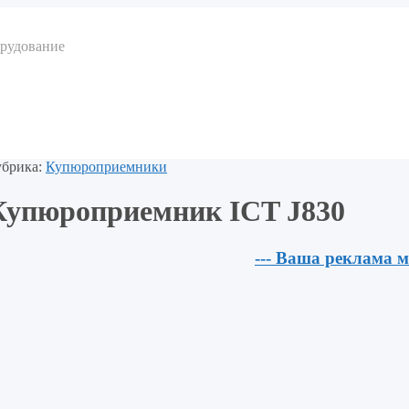
орудование
убрика:
Купюроприемники
Купюроприемник ICT J830
--- Ваша реклама м