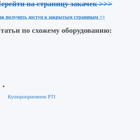
ерейти на страницу закачек >>>
ак получить доступ к закрытым страницам >>
татьи по схожему оборудованию:
Купюроприемник PTI