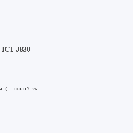
 ICT J830
6
ер) — около 5 сек.