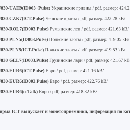
 J830-UAH9(ID003+Pulse)
Украинские гривны / pdf, размер: 424.2
 J830-CZK7(ICT.Pulse)
Чешские кроны / pdf, размер: 422.28 kB/
 J830-ROL7(ID003.Pulse)
Румынские леи / pdf, размер: 421.63 kB/
J830-PLN5(ID003.Pulse)
Польские злоты / pdf, размер: 419.05 kB/
 J830-PLN5(ICT.Pulse)
Польские злоты / pdf, размер: 419.53 kB/
 J830-GEL7(ID003.Pulse)
Грузинские лари / pdf, размер: 421.67 kB
 J830-EUR6(ICT.Pulse)
Евро / pdf, размер: 421.16 kB/
 J830-EUR6(ID003.Pulse)
Евро / pdf, размер: 422.76 kB/
 J830-EUR6(ccTalk)
Евро / pdf, размер: 418.32 kB/
ирма ICT выпускает и монетоприемники, информация по к