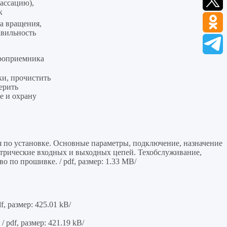
ассацию),
к
а вращения,
авильность
роприемника
ки, прочистить
ерить
е и охрану
 по установке. Основные параметры, подключение, назначение
ктрические входных и выходных цепей. Техобслуживание,
о по прошивке. / pdf, размер: 1.33 MB/
, размер: 425.01 kB/
 pdf, размер: 421.19 kB/