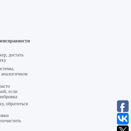
неисправности
ер, достать
тку
истемы,
 аналогичном
часто
кой, если
либровка
ку, обратиться
овки
 почистить