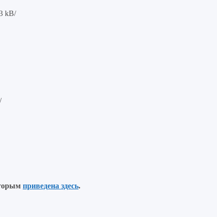
3 kB/
/
оторым
приведена здесь
.