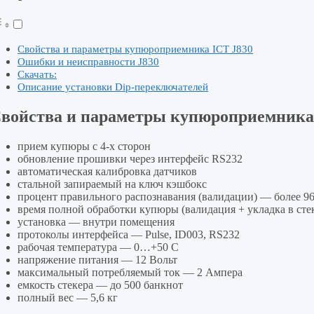
Cвойства и параметры купюроприемника ICT J830
Ошибки и неисправности J830
Скачать:
Описание установки Dip-переключателей
войства и параметры купюроприемника
прием купюры с 4-х сторон
обновление прошивки через интерфейс RS232
автоматическая калибровка датчиков
стальной запираемый на ключ кэшбокс
процент правильного распознавания (валидации) — более 9
время полной обработки купюры (валидация + укладка в стек
установка — внутри помещения
протоколы интерфейса — Pulse, ID003, RS232
рабочая температура — 0…+50 С
напряжение питания — 12 Вольт
максимальный потребляемый ток — 2 Ампера
емкость стекера — до 500 банкнот
полный вес — 5,6 кг