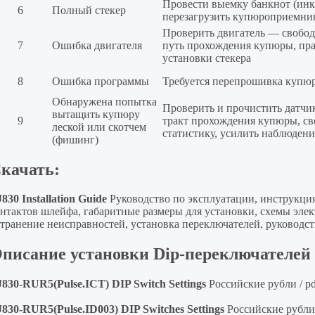
Провести выемку банкнот (инк
6
Полный стекер
перезагрузить купюроприемни
Проверить двигатель — свобод
7
Ошибка двигателя
путь прохождения купюры, пр
установки стекера
8
Ошибка программы
Требуется перепрошивка купю
Обнаружена попытка
Проверить и прочистить датчи
вытащить купюру
9
тракт прохождения купюры, св
леской или скотчем
статистику, усилить наблюдени
(фишинг)
качать:
J830 Installation Guide
Руководство по эксплуатации, инструкция
онтактов шлейфа, габаритные размеры для установки, схемы эле
транение неисправностей, установка переключателей, руководств
писание установки Dip-переключателей
J830-RUR5(Pulse.ICT) DIP Switch Settings
Российские рубли / pdf
J830-RUR5(Pulse.ID003) DIP Switches Settings
Российские рубли /