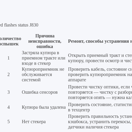
d flashes status J830
Причина
оличество
неисправности,
Ремонт, способы устранения 
вспышек
ошибка
Застряла купюра в
Открыть приемный тракт и стек
1
приемном тракте или
купюру, провести осмотр и чис
входе в стекер
Купюроприемник не
Проверить кабель, состояние с
2
обслуживается
проверить купюроприемник на
системой
аппарате
Провести чистку оптики, если 
3
Ошибка сенсоров
повторяется — чистку с разбор
повторяется опять — нужна ка
Проверить состояние, статисти
4
Купюра была удалена
в техцентр
Проверить правильность устан
5
Нет стекера
кэшбокса, устранить перекосы,
датчики наличия стекера