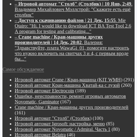
–
Игровой автомат "Столб" (Столбик) | 10 Янв, 2:49
.
Владимир Михайлович Мэллстрой:
"Скажите есть ещё
столбик"
–
Доступ к скачиванию файлов | 21 Дек, 15:55
.
Mie
Otairo:
"Hi. I would like to download ICT BA Test Tool 2.6
A program for testing and calibrating..."
–
Crane machine / Кран-машины других
производителей | 14 Дек, 20:02
.
Валерия:
"Здравствуйте, плата WawaGi_01, помогите настроить
что нужно включить на свитчах 3 и 4, с первым вроде
бы..."
Самое обсуждаемое
Игровой автомат Crane / Кран-машина (KIT WMH)
(291)
Игровой автомат Кран-машина Хватай-ка с лузой
(260)
Игровой автомат Electrocoin
(189)
Ошибки, неисправности, ремонт игровых автоматов
Novomatic, Gaminator
(167)
Crane machine / Кран-машины других производителей
(161)
Игровой автомат "Столб" (Столбик)
(100)
Игровой автомат Igrosoft: настройка, меню
(85)
Игровой автомат Novomatic / Admiral. Часть 1
(80)
Игровой автомат Belatra
(46)