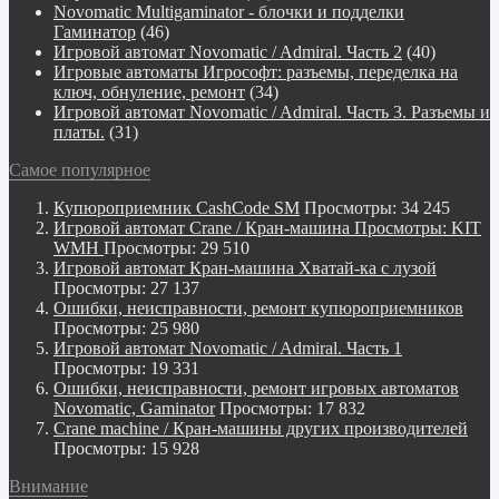
Novomatiс Multigaminator - блочки и подделки
Гаминатор
(46)
Игровой автомат Novomatic / Admiral. Часть 2
(40)
Игровые автоматы Игрософт: разъемы, переделка на
ключ, обнуление, ремонт
(34)
Игровой автомат Novomatic / Admiral. Часть 3. Разъемы и
платы.
(31)
Самое популярное
Купюроприемник CashCode SM
Просмотры: 34 245
Игровой автомат Crane / Кран-машина Просмотры: KIT
WMH
Просмотры: 29 510
Игровой автомат Кран-машина Хватай-ка с лузой
Просмотры: 27 137
Ошибки, неисправности, ремонт купюроприемников
Просмотры: 25 980
Игровой автомат Novomatic / Admiral. Часть 1
Просмотры: 19 331
Ошибки, неисправности, ремонт игровых автоматов
Novomatic, Gaminator
Просмотры: 17 832
Crane machine / Кран-машины других производителей
Просмотры: 15 928
Внимание