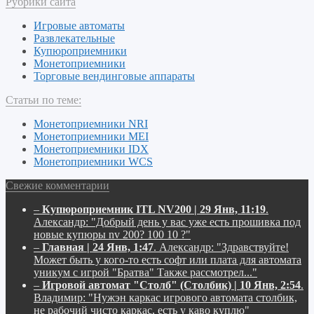
Рубрики сайта
Игровые автоматы
Развлекательные
Купюроприемники
Монетоприемники
Торговые вендинговые аппараты
Статьи по теме:
Монетоприемники NRI
Монетоприемники MEI
Монетоприемники IDX
Монетоприемники WCS
Свежие комментарии
–
Купюроприемник ITL NV200 | 29 Янв, 11:19
.
Александр:
"Добрый день у вас уже есть прошивка под
новые купюры nv 200? 100 10 ?"
–
Главная | 24 Янв, 1:47
.
Александр:
"Здравствуйте!
Может быть у кого-то есть софт или плата для автомата
уникум с игрой "Братва" Также рассмотрел..."
–
Игровой автомат "Столб" (Столбик) | 10 Янв, 2:54
.
Владимир:
"Нужэн каркас игрового автомата столбик,
не рабочий чисто каркас, есть у каво куплю"