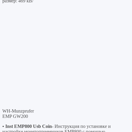
размер: 469 kB/
WH-Munzprufer
EMP GW200
• Inst EMP800 Usb Coin-
Инструкция по установке и
настройке монетоприемников EMP800 с помощью