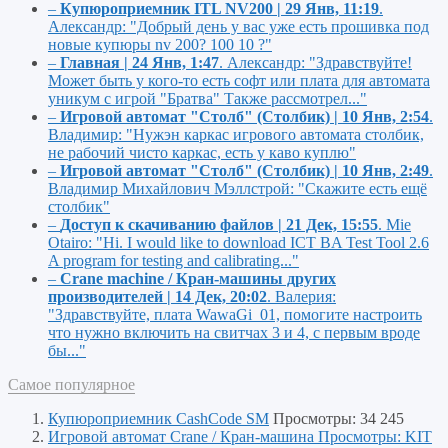
–
Купюроприемник ITL NV200 | 29 Янв, 11:19
.
Александр:
"Добрый день у вас уже есть прошивка под
новые купюры nv 200? 100 10 ?"
–
Главная | 24 Янв, 1:47
.
Александр:
"Здравствуйте!
Может быть у кого-то есть софт или плата для автомата
уникум с игрой "Братва" Также рассмотрел..."
–
Игровой автомат "Столб" (Столбик) | 10 Янв, 2:54
.
Владимир:
"Нужэн каркас игрового автомата столбик,
не рабочий чисто каркас, есть у каво куплю"
–
Игровой автомат "Столб" (Столбик) | 10 Янв, 2:49
.
Владимир Михайлович Мэллстрой:
"Скажите есть ещё
столбик"
–
Доступ к скачиванию файлов | 21 Дек, 15:55
.
Mie
Otairo:
"Hi. I would like to download ICT BA Test Tool 2.6
A program for testing and calibrating..."
–
Crane machine / Кран-машины других
производителей | 14 Дек, 20:02
.
Валерия:
"Здравствуйте, плата WawaGi_01, помогите настроить
что нужно включить на свитчах 3 и 4, с первым вроде
бы..."
Самое популярное
Купюроприемник CashCode SM
Просмотры: 34 245
Игровой автомат Crane / Кран-машина Просмотры: KIT