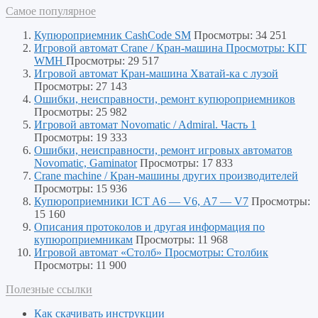
Самое популярное
Купюроприемник CashCode SM
Просмотры: 34 251
Игровой автомат Crane / Кран-машина Просмотры: KIT
WMH
Просмотры: 29 517
Игровой автомат Кран-машина Хватай-ка с лузой
Просмотры: 27 143
Ошибки, неисправности, ремонт купюроприемников
Просмотры: 25 982
Игровой автомат Novomatic / Admiral. Часть 1
Просмотры: 19 333
Ошибки, неисправности, ремонт игровых автоматов
Novomatic, Gaminator
Просмотры: 17 833
Crane machine / Кран-машины других производителей
Просмотры: 15 936
Купюроприемники ICT A6 — V6, А7 — V7
Просмотры:
15 160
Описания протоколов и другая информация по
купюроприемникам
Просмотры: 11 968
Игровой автомат «Столб» Просмотры: Столбик
Просмотры: 11 900
Полезные ссылки
Как скачивать инструкции