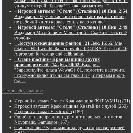
Может быть у кого-то есть софт или плата для автомата
уникум с игрой "Братва" Также рассмотрел..."
–
Игровой автомат "Столб" (Столбик) | 10 Янв, 2:54
.
Владимир:
"Нужэн каркас игрового автомата столбик,
не рабочий чисто каркас, есть у каво куплю"
–
Игровой автомат "Столб" (Столбик) | 10 Янв, 2:49
.
Владимир Михайлович Мэллстрой:
"Скажите есть ещё
столбик"
–
Доступ к скачиванию файлов | 21 Дек, 15:55
.
Mie
Otairo:
"Hi. I would like to download ICT BA Test Tool 2.6
A program for testing and calibrating..."
–
Crane machine / Кран-машины других
производителей | 14 Дек, 20:02
.
Валерия:
"Здравствуйте, плата WawaGi_01, помогите настроить
что нужно включить на свитчах 3 и 4, с первым вроде
бы..."
Самое обсуждаемое
Игровой автомат Crane / Кран-машина (KIT WMH)
(291)
Игровой автомат Кран-машина Хватай-ка с лузой
(260)
Игровой автомат Electrocoin
(189)
Ошибки, неисправности, ремонт игровых автоматов
Novomatic, Gaminator
(167)
Crane machine / Кран-машины других производителей
(161)