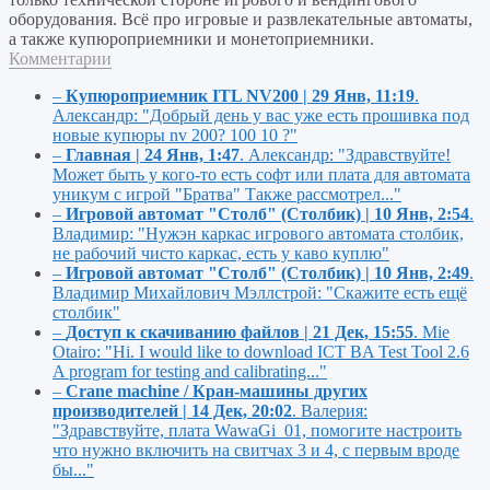
оборудования. Всё про игровые и развлекательные автоматы,
а также купюроприемники и монетоприемники.
Комментарии
–
Купюроприемник ITL NV200 | 29 Янв, 11:19
.
Александр:
"Добрый день у вас уже есть прошивка под
новые купюры nv 200? 100 10 ?"
–
Главная | 24 Янв, 1:47
.
Александр:
"Здравствуйте!
Может быть у кого-то есть софт или плата для автомата
уникум с игрой "Братва" Также рассмотрел..."
–
Игровой автомат "Столб" (Столбик) | 10 Янв, 2:54
.
Владимир:
"Нужэн каркас игрового автомата столбик,
не рабочий чисто каркас, есть у каво куплю"
–
Игровой автомат "Столб" (Столбик) | 10 Янв, 2:49
.
Владимир Михайлович Мэллстрой:
"Скажите есть ещё
столбик"
–
Доступ к скачиванию файлов | 21 Дек, 15:55
.
Mie
Otairo:
"Hi. I would like to download ICT BA Test Tool 2.6
A program for testing and calibrating..."
–
Crane machine / Кран-машины других
производителей | 14 Дек, 20:02
.
Валерия:
"Здравствуйте, плата WawaGi_01, помогите настроить
что нужно включить на свитчах 3 и 4, с первым вроде
бы..."