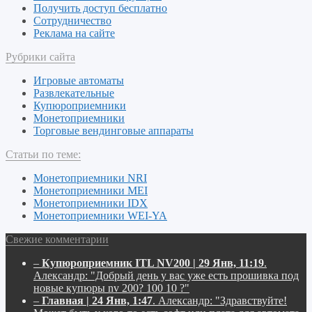
Получить доступ бесплатно
Сотрудничество
Реклама на сайте
Рубрики сайта
Игровые автоматы
Развлекательные
Купюроприемники
Монетоприемники
Торговые вендинговые аппараты
Статьи по теме:
Монетоприемники NRI
Монетоприемники MEI
Монетоприемники IDX
Монетоприемники WEI-YA
Свежие комментарии
–
Купюроприемник ITL NV200 | 29 Янв, 11:19
.
Александр:
"Добрый день у вас уже есть прошивка под
новые купюры nv 200? 100 10 ?"
–
Главная | 24 Янв, 1:47
.
Александр:
"Здравствуйте!