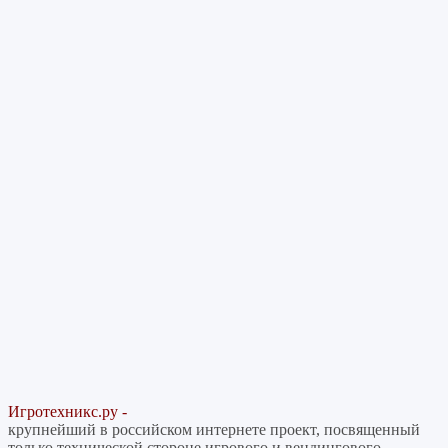
Игротехникс.ру -
крупнейший в российском интернете проект, посвященный
только технической стороне игрового и вендингового