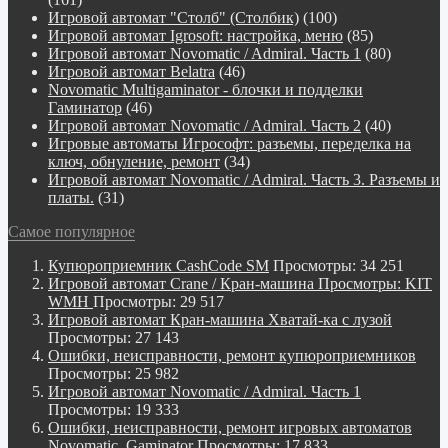
Игровой автомат "Столб" (Столбик)
(100)
Игровой автомат Igrosoft: настройка, меню
(85)
Игровой автомат Novomatic / Admiral. Часть 1
(80)
Игровой автомат Belatra
(46)
Novomatiс Multigaminator - блочки и подделки
Гаминатор
(46)
Игровой автомат Novomatic / Admiral. Часть 2
(40)
Игровые автоматы Игрософт: разъемы, переделка на
ключ, обнуление, ремонт
(34)
Игровой автомат Novomatic / Admiral. Часть 3. Разъемы и
платы.
(31)
Самое популярное
Купюроприемник CashCode SM
Просмотры: 34 251
Игровой автомат Crane / Кран-машина Просмотры: KIT
WMH
Просмотры: 29 517
Игровой автомат Кран-машина Хватай-ка с лузой
Просмотры: 27 143
Ошибки, неисправности, ремонт купюроприемников
Просмотры: 25 982
Игровой автомат Novomatic / Admiral. Часть 1
Просмотры: 19 333
Ошибки, неисправности, ремонт игровых автоматов
Novomatic, Gaminator
Просмотры: 17 833