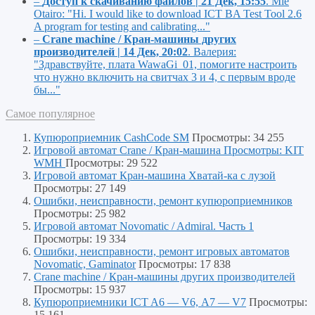
–
Доступ к скачиванию файлов | 21 Дек, 15:55
.
Mie
Otairo:
"Hi. I would like to download ICT BA Test Tool 2.6
A program for testing and calibrating..."
–
Crane machine / Кран-машины других
производителей | 14 Дек, 20:02
.
Валерия:
"Здравствуйте, плата WawaGi_01, помогите настроить
что нужно включить на свитчах 3 и 4, с первым вроде
бы..."
Самое популярное
Купюроприемник CashCode SM
Просмотры: 34 255
Игровой автомат Crane / Кран-машина Просмотры: KIT
WMH
Просмотры: 29 522
Игровой автомат Кран-машина Хватай-ка с лузой
Просмотры: 27 149
Ошибки, неисправности, ремонт купюроприемников
Просмотры: 25 982
Игровой автомат Novomatic / Admiral. Часть 1
Просмотры: 19 334
Ошибки, неисправности, ремонт игровых автоматов
Novomatic, Gaminator
Просмотры: 17 838
Crane machine / Кран-машины других производителей
Просмотры: 15 937
Купюроприемники ICT A6 — V6, А7 — V7
Просмотры:
15 161