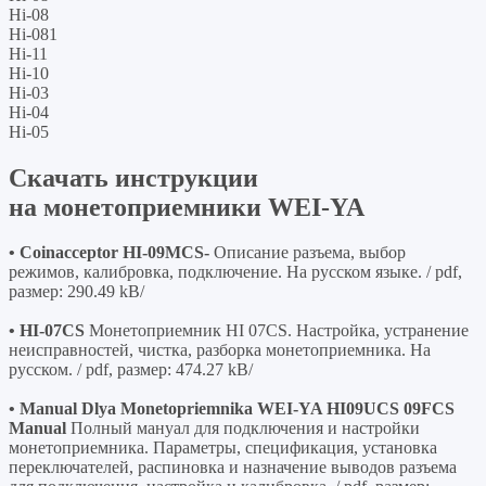
Hi-08
Hi-081
Hi-11
Hi-10
Hi-03
Hi-04
Hi-05
Скачать инструкции
на монетоприемники WEI-YA
• Coinacceptor HI-09MCS-
Описание разъема, выбор
режимов, калибровка, подключение. На русском языке. / pdf,
размер: 290.49 kB/
• HI-07CS
Монетоприемник HI 07CS. Настройка, устранение
неисправностей, чистка, разборка монетоприемника. На
русском. / pdf, размер: 474.27 kB/
• Manual Dlya Monetopriemnika WEI-YA HI09UCS 09FCS
Manual
Полный мануал для подключения и настройки
монетоприемника. Параметры, спецификация, установка
переключателей, распиновка и назначение выводов разъема