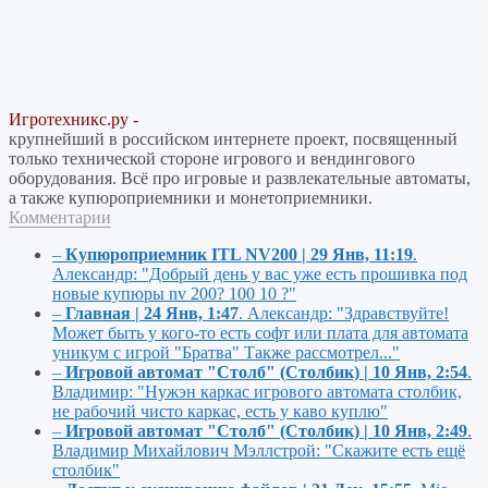
Игротехникс.ру -
крупнейший в российском интернете проект, посвященный
только технической стороне игрового и вендингового
оборудования. Всё про игровые и развлекательные автоматы,
а также купюроприемники и монетоприемники.
Комментарии
–
Купюроприемник ITL NV200 | 29 Янв, 11:19
.
Александр:
"Добрый день у вас уже есть прошивка под
новые купюры nv 200? 100 10 ?"
–
Главная | 24 Янв, 1:47
.
Александр:
"Здравствуйте!
Может быть у кого-то есть софт или плата для автомата
уникум с игрой "Братва" Также рассмотрел..."
–
Игровой автомат "Столб" (Столбик) | 10 Янв, 2:54
.
Владимир:
"Нужэн каркас игрового автомата столбик,
не рабочий чисто каркас, есть у каво куплю"
–
Игровой автомат "Столб" (Столбик) | 10 Янв, 2:49
.
Владимир Михайлович Мэллстрой:
"Скажите есть ещё
столбик"