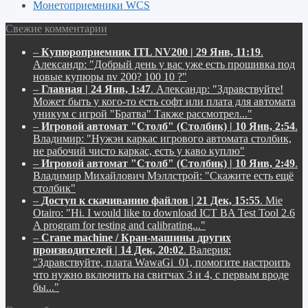
Монетоприемники WCS
Свежие комментарии
–
Купюроприемник ITL NV200 | 29 Янв, 11:19
.
Александр:
"Добрый день у вас уже есть прошивка под
новые купюры nv 200? 100 10 ?"
–
Главная | 24 Янв, 1:47
.
Александр:
"Здравствуйте!
Может быть у кого-то есть софт или плата для автомата
уникум с игрой "Братва" Также рассмотрел..."
–
Игровой автомат "Столб" (Столбик) | 10 Янв, 2:54
.
Владимир:
"Нужэн каркас игрового автомата столбик,
не рабочий чисто каркас, есть у каво куплю"
–
Игровой автомат "Столб" (Столбик) | 10 Янв, 2:49
.
Владимир Михайлович Мэллстрой:
"Скажите есть ещё
столбик"
–
Доступ к скачиванию файлов | 21 Дек, 15:55
.
Mie
Otairo:
"Hi. I would like to download ICT BA Test Tool 2.6
A program for testing and calibrating..."
–
Crane machine / Кран-машины других
производителей | 14 Дек, 20:02
.
Валерия:
"Здравствуйте, плата WawaGi_01, помогите настроить
что нужно включить на свитчах 3 и 4, с первым вроде
бы..."