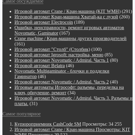
Самое обсуждаемое
Игровой автомат Crane / Кран-машина (KIT WMH)
(291)
Игровой автомат Кран-машина Хватай-ка с лузой
(260)
Игровой автомат Electrocoin
(189)
Ошибки, неисправности, ремонт игровых автоматов
Novomatic, Gaminator
(167)
Crane machine / Кран-машины других производителей
(161)
Игровой автомат "Столб" (Столбик)
(100)
Игровой автомат Igrosoft: настройка, меню
(85)
Игровой автомат Novomatic / Admiral. Часть 1
(80)
Игровой автомат Belatra
(46)
Novomatiс Multigaminator - блочки и подделки
Гаминатор
(46)
Игровой автомат Novomatic / Admiral. Часть 2
(40)
Игровые автоматы Игрософт: разъемы, переделка на
ключ, обнуление, ремонт
(34)
Игровой автомат Novomatic / Admiral. Часть 3. Разъемы и
платы.
(31)
Самое популярное
Купюроприемник CashCode SM
Просмотры: 34 255
Игровой автомат Crane / Кран-машина Просмотры: KIT
WMH
Просмотры: 29 522