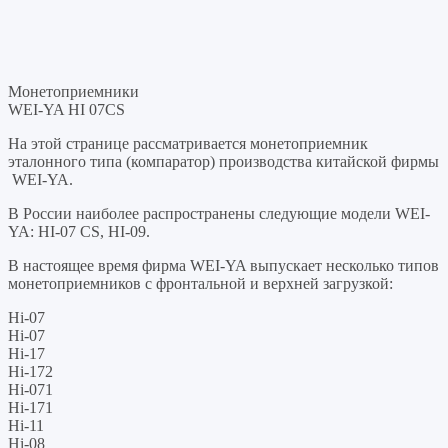
Монетоприемники
WEI-YA HI 07CS
На этой странице рассматривается монетоприемник
эталонного типа (компаратор) производства китайской фирмы
WEI-YA.
В России наиболее распространены следующие модели WEI-
YA: HI-07 CS, HI-09.
В настоящее время фирма WEI-YA выпускает несколько типов
монетоприемников с фронтальной и верхней загрузкой:
Hi-07
Hi-07
Hi-17
Hi-172
Hi-071
Hi-171
Hi-11
Hi-08