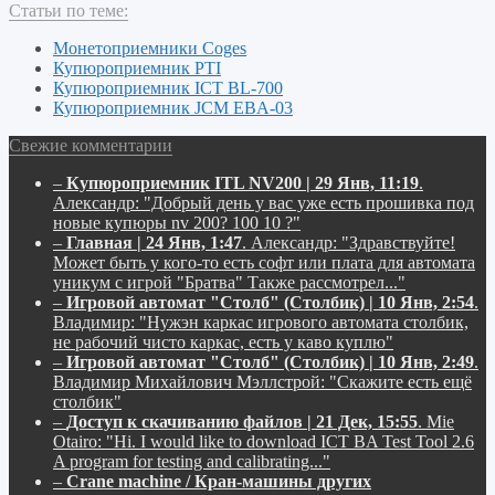
Статьи по теме:
Монетоприемники Coges
Купюроприемник PTI
Купюроприемник ICT BL-700
Купюроприемник JCM EBA-03
Свежие комментарии
–
Купюроприемник ITL NV200 | 29 Янв, 11:19
.
Александр:
"Добрый день у вас уже есть прошивка под
новые купюры nv 200? 100 10 ?"
–
Главная | 24 Янв, 1:47
.
Александр:
"Здравствуйте!
Может быть у кого-то есть софт или плата для автомата
уникум с игрой "Братва" Также рассмотрел..."
–
Игровой автомат "Столб" (Столбик) | 10 Янв, 2:54
.
Владимир:
"Нужэн каркас игрового автомата столбик,
не рабочий чисто каркас, есть у каво куплю"
–
Игровой автомат "Столб" (Столбик) | 10 Янв, 2:49
.
Владимир Михайлович Мэллстрой:
"Скажите есть ещё
столбик"
–
Доступ к скачиванию файлов | 21 Дек, 15:55
.
Mie
Otairo:
"Hi. I would like to download ICT BA Test Tool 2.6
A program for testing and calibrating..."
–
Crane machine / Кран-машины других