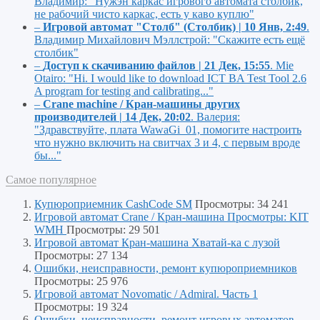
Владимир:
"Нужэн каркас игрового автомата столбик,
не рабочий чисто каркас, есть у каво куплю"
–
Игровой автомат "Столб" (Столбик) | 10 Янв, 2:49
.
Владимир Михайлович Мэллстрой:
"Скажите есть ещё
столбик"
–
Доступ к скачиванию файлов | 21 Дек, 15:55
.
Mie
Otairo:
"Hi. I would like to download ICT BA Test Tool 2.6
A program for testing and calibrating..."
–
Crane machine / Кран-машины других
производителей | 14 Дек, 20:02
.
Валерия:
"Здравствуйте, плата WawaGi_01, помогите настроить
что нужно включить на свитчах 3 и 4, с первым вроде
бы..."
Самое популярное
Купюроприемник CashCode SM
Просмотры: 34 241
Игровой автомат Crane / Кран-машина Просмотры: KIT
WMH
Просмотры: 29 501
Игровой автомат Кран-машина Хватай-ка с лузой
Просмотры: 27 134
Ошибки, неисправности, ремонт купюроприемников
Просмотры: 25 976
Игровой автомат Novomatic / Admiral. Часть 1
Просмотры: 19 324
Ошибки, неисправности, ремонт игровых автоматов