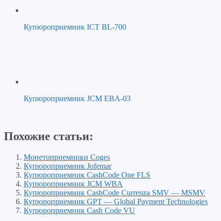
Купюроприемник ICT BL-700
Купюроприемник JCM EBA-03
Похожие статьи:
Монетоприемники Coges
Купюроприемник Jofemar
Купюроприемник CashCode One FLS
Купюроприемник JCM WBA
Купюроприемник CashCode Currenza SMV — MSMV
Купюроприемник GPT — Global Payment Technologies
Купюроприемник Cash Code VU