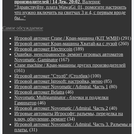
производителей | 14 Дек, 20:02
.
Валерия:
"Здравствуйте, плата WawaGi_01, помогите настроить
что нужно включить на свитчах 3 и 4, с первым вроде
бы..."
Самое обсуждаемое
Игровой автомат Crane / Кран-машина (KIT WMH)
(291)
Игровой автомат Кран-машина Хватай-ка с лузой
(260)
Игровой автомат Electrocoin
(189)
Ошибки, неисправности, ремонт игровых автоматов
Novomatic, Gaminator
(167)
Crane machine / Кран-машины других производителей
(161)
Игровой автомат "Столб" (Столбик)
(100)
Игровой автомат Igrosoft: настройка, меню
(85)
Игровой автомат Novomatic / Admiral. Часть 1
(80)
Игровой автомат Belatra
(46)
Novomatiс Multigaminator - блочки и подделки
Гаминатор
(46)
Игровой автомат Novomatic / Admiral. Часть 2
(40)
Игровые автоматы Игрософт: разъемы, переделка на
ключ, обнуление, ремонт
(34)
Игровой автомат Novomatic / Admiral. Часть 3. Разъемы и
платы.
(31)