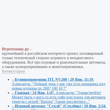
Игротехникс.ру -
крупнейший в российском интернете проект, посвященный
только технической стороне игрового и вендингового
оборудования. Всё про игровые и развлекательные автоматы,
а также купюроприемники и монетоприемники.
Комментарии
–
Купюроприемник ITL NV200 | 29 Янв, 11:19
.
Александр:
"Добрый день у вас уже есть прошивка под
новые купюры nv 200? 100 10 ?"
–
Главная | 24 Янв, 1:47
.
Александр:
"Здравствуйте!
Может быть у кого-то есть софт или плата для автомата
уникум с игрой "Братва" Также рассмотрел..."
–
Игровой автомат "Столб" (Столбик) | 10 Янв, 2:54
.