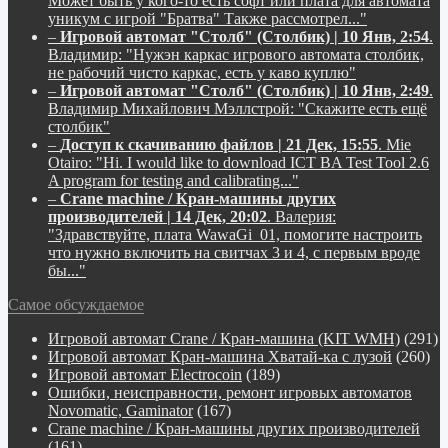
Может быть у кого-то есть софт или плата для автомата
уникум с игрой "Братва" Также рассмотрел..."
–
Игровой автомат "Столб" (Столбик) | 10 Янв, 2:54
.
Владимир:
"Нужэн каркас игрового автомата столбик,
не рабочий чисто каркас, есть у каво куплю"
–
Игровой автомат "Столб" (Столбик) | 10 Янв, 2:49
.
Владимир Михайлович Мэллстрой:
"Скажите есть ещё
столбик"
–
Доступ к скачиванию файлов | 21 Дек, 15:55
.
Mie
Otairo:
"Hi. I would like to download ICT BA Test Tool 2.6
A program for testing and calibrating..."
–
Crane machine / Кран-машины других
производителей | 14 Дек, 20:02
.
Валерия:
"Здравствуйте, плата WawaGi_01, помогите настроить
что нужно включить на свитчах 3 и 4, с первым вроде
бы..."
Самое обсуждаемое
Игровой автомат Crane / Кран-машина (KIT WMH)
(291)
Игровой автомат Кран-машина Хватай-ка с лузой
(260)
Игровой автомат Electrocoin
(189)
Ошибки, неисправности, ремонт игровых автоматов
Novomatic, Gaminator
(167)
Crane machine / Кран-машины других производителей
(161)