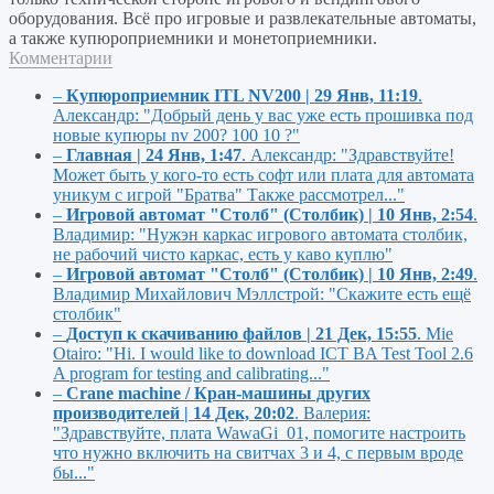
оборудования. Всё про игровые и развлекательные автоматы,
а также купюроприемники и монетоприемники.
Комментарии
–
Купюроприемник ITL NV200 | 29 Янв, 11:19
.
Александр:
"Добрый день у вас уже есть прошивка под
новые купюры nv 200? 100 10 ?"
–
Главная | 24 Янв, 1:47
.
Александр:
"Здравствуйте!
Может быть у кого-то есть софт или плата для автомата
уникум с игрой "Братва" Также рассмотрел..."
–
Игровой автомат "Столб" (Столбик) | 10 Янв, 2:54
.
Владимир:
"Нужэн каркас игрового автомата столбик,
не рабочий чисто каркас, есть у каво куплю"
–
Игровой автомат "Столб" (Столбик) | 10 Янв, 2:49
.
Владимир Михайлович Мэллстрой:
"Скажите есть ещё
столбик"
–
Доступ к скачиванию файлов | 21 Дек, 15:55
.
Mie
Otairo:
"Hi. I would like to download ICT BA Test Tool 2.6
A program for testing and calibrating..."
–
Crane machine / Кран-машины других
производителей | 14 Дек, 20:02
.
Валерия:
"Здравствуйте, плата WawaGi_01, помогите настроить
что нужно включить на свитчах 3 и 4, с первым вроде
бы..."