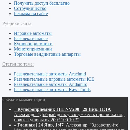
Получить доступ бесплатно
Сотрудничество
Реклама на сайте
Рубрики сайта
Игровые автоматы
Развлекательные
Купюроприемники
Монетоприемники
Торговые вендинговые аппараты
Статьи по теме:
Развлекательные автоматы Arachnid
Развлекательные игровые автоматы ICE
Развлекательные автоматы Andamiro
Развлекательные автоматы Raw Thrills
Свежие комментарии
–
Купюроприемник ITL NV200 | 29 Янв, 11:19
.
Александр:
"Добрый день у вас уже есть прошивка под
новые купюры nv 200? 100 10 ?"
–
Главная | 24 Янв, 1:47
.
Александр:
"Здравствуйте!