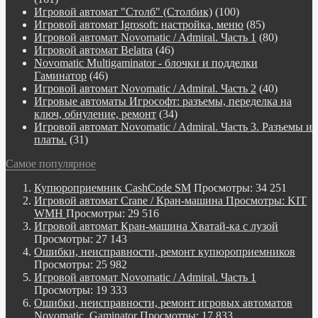
Игровой автомат "Столб" (Столбик)
(100)
Игровой автомат Igrosoft: настройка, меню
(85)
Игровой автомат Novomatic / Admiral. Часть 1
(80)
Игровой автомат Belatra
(46)
Novomatiс Multigaminator - блочки и подделки
Гаминатор
(46)
Игровой автомат Novomatic / Admiral. Часть 2
(40)
Игровые автоматы Игрософт: разъемы, переделка на
ключ, обнуление, ремонт
(34)
Игровой автомат Novomatic / Admiral. Часть 3. Разъемы и
платы.
(31)
Самое популярное
Купюроприемник CashCode SM
Просмотры: 34 251
Игровой автомат Crane / Кран-машина Просмотры: KIT
WMH
Просмотры: 29 516
Игровой автомат Кран-машина Хватай-ка с лузой
Просмотры: 27 143
Ошибки, неисправности, ремонт купюроприемников
Просмотры: 25 982
Игровой автомат Novomatic / Admiral. Часть 1
Просмотры: 19 333
Ошибки, неисправности, ремонт игровых автоматов
Novomatic, Gaminator
Просмотры: 17 833