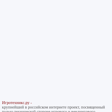
Игротехникс.ру -
крупнейший в российском интернете проект, посвященный
только технической стороне игрового и вендингового