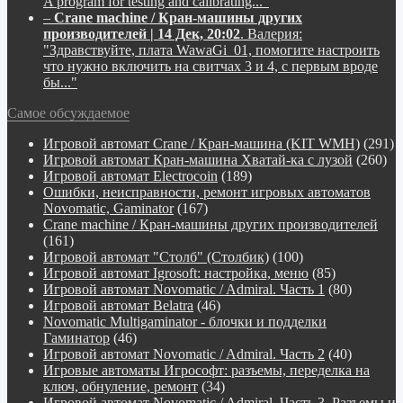
A program for testing and calibrating..."
–
Crane machine / Кран-машины других
производителей | 14 Дек, 20:02
.
Валерия:
"Здравствуйте, плата WawaGi_01, помогите настроить
что нужно включить на свитчах 3 и 4, с первым вроде
бы..."
Самое обсуждаемое
Игровой автомат Crane / Кран-машина (KIT WMH)
(291)
Игровой автомат Кран-машина Хватай-ка с лузой
(260)
Игровой автомат Electrocoin
(189)
Ошибки, неисправности, ремонт игровых автоматов
Novomatic, Gaminator
(167)
Crane machine / Кран-машины других производителей
(161)
Игровой автомат "Столб" (Столбик)
(100)
Игровой автомат Igrosoft: настройка, меню
(85)
Игровой автомат Novomatic / Admiral. Часть 1
(80)
Игровой автомат Belatra
(46)
Novomatiс Multigaminator - блочки и подделки
Гаминатор
(46)
Игровой автомат Novomatic / Admiral. Часть 2
(40)
Игровые автоматы Игрософт: разъемы, переделка на
ключ, обнуление, ремонт
(34)
Игровой автомат Novomatic / Admiral. Часть 3. Разъемы и