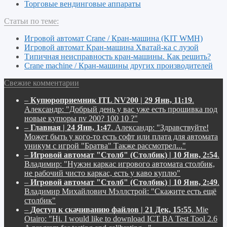
Торговые вендинговые аппараты
Статьи по теме:
Игровой автомат Crane / Кран-машина (KIT WMH)
Игровой автомат Кран-машина Хватай-ка с лузой
Типичная неисправность кран-машины. Как решить?
Crane machine / Кран-машины других производителей
Свежие комментарии
–
Купюроприемник ITL NV200 | 29 Янв, 11:19
.
Александр:
"Добрый день у вас уже есть прошивка под
новые купюры nv 200? 100 10 ?"
–
Главная | 24 Янв, 1:47
.
Александр:
"Здравствуйте!
Может быть у кого-то есть софт или плата для автомата
уникум с игрой "Братва" Также рассмотрел..."
–
Игровой автомат "Столб" (Столбик) | 10 Янв, 2:54
.
Владимир:
"Нужэн каркас игрового автомата столбик,
не рабочий чисто каркас, есть у каво куплю"
–
Игровой автомат "Столб" (Столбик) | 10 Янв, 2:49
.
Владимир Михайлович Мэллстрой:
"Скажите есть ещё
столбик"
–
Доступ к скачиванию файлов | 21 Дек, 15:55
.
Mie
Otairo:
"Hi. I would like to download ICT BA Test Tool 2.6