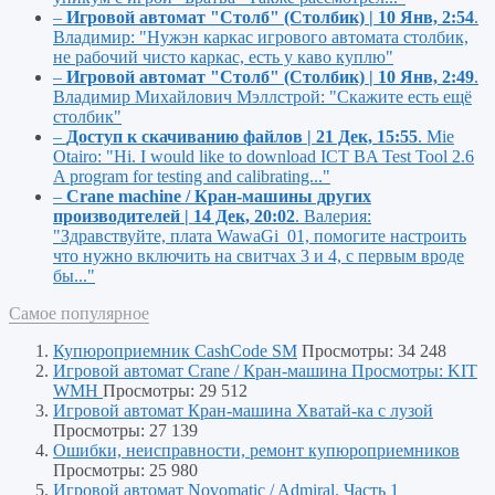
–
Игровой автомат "Столб" (Столбик) | 10 Янв, 2:54
.
Владимир:
"Нужэн каркас игрового автомата столбик,
не рабочий чисто каркас, есть у каво куплю"
–
Игровой автомат "Столб" (Столбик) | 10 Янв, 2:49
.
Владимир Михайлович Мэллстрой:
"Скажите есть ещё
столбик"
–
Доступ к скачиванию файлов | 21 Дек, 15:55
.
Mie
Otairo:
"Hi. I would like to download ICT BA Test Tool 2.6
A program for testing and calibrating..."
–
Crane machine / Кран-машины других
производителей | 14 Дек, 20:02
.
Валерия:
"Здравствуйте, плата WawaGi_01, помогите настроить
что нужно включить на свитчах 3 и 4, с первым вроде
бы..."
Самое популярное
Купюроприемник CashCode SM
Просмотры: 34 248
Игровой автомат Crane / Кран-машина Просмотры: KIT
WMH
Просмотры: 29 512
Игровой автомат Кран-машина Хватай-ка с лузой
Просмотры: 27 139
Ошибки, неисправности, ремонт купюроприемников
Просмотры: 25 980
Игровой автомат Novomatic / Admiral. Часть 1