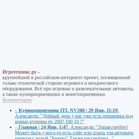
Игротехникс.ру -
крупнейший в российском интернете проект, посвященный
только технической стороне игрового и вендингового
оборудования. Всё про игровые и развлекательные автоматы,
а также купюроприемники и монетоприемники.
Комментарии
–
Купюроприемник ITL NV200 | 29 Янв, 11:19
.
Александр:
"Добрый день у вас уже есть прошивка под
новые купюры nv 200? 100 10 ?"
–
Главная | 24 Янв, 1:47
.
Александр:
"Здравствуйте!
Может быть у кого-то есть софт или плата для автомата
уникум с игрой "Братва" Также рассмотрел..."