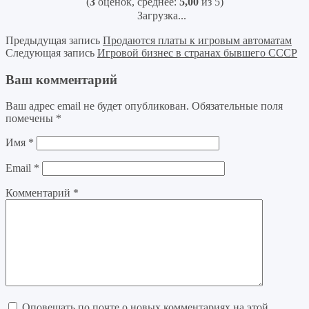
(
3
оценок, среднее:
5,00
из 5)
Загрузка...
Предыдущая запись
Продаются платы к игровым автоматам
Следующая запись
Игровой бизнес в странах бывшего СССР
Ваш комментарий
Ваш адрес email не будет опубликован.
Обязательные поля
помечены
*
Имя
*
Email
*
Комментарий
*
Оповещать по почте о новых комментариях на этой