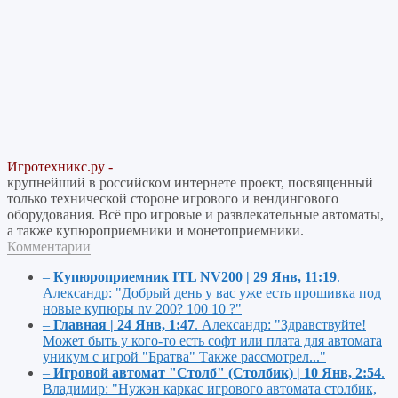
Игротехникс.ру -
крупнейший в российском интернете проект, посвященный
только технической стороне игрового и вендингового
оборудования. Всё про игровые и развлекательные автоматы,
а также купюроприемники и монетоприемники.
Комментарии
–
Купюроприемник ITL NV200 | 29 Янв, 11:19
.
Александр:
"Добрый день у вас уже есть прошивка под
новые купюры nv 200? 100 10 ?"
–
Главная | 24 Янв, 1:47
.
Александр:
"Здравствуйте!
Может быть у кого-то есть софт или плата для автомата
уникум с игрой "Братва" Также рассмотрел..."
–
Игровой автомат "Столб" (Столбик) | 10 Янв, 2:54
.
Владимир:
"Нужэн каркас игрового автомата столбик,