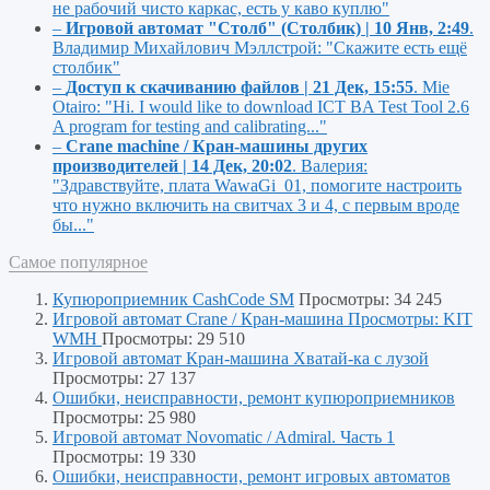
не рабочий чисто каркас, есть у каво куплю"
–
Игровой автомат "Столб" (Столбик) | 10 Янв, 2:49
.
Владимир Михайлович Мэллстрой:
"Скажите есть ещё
столбик"
–
Доступ к скачиванию файлов | 21 Дек, 15:55
.
Mie
Otairo:
"Hi. I would like to download ICT BA Test Tool 2.6
A program for testing and calibrating..."
–
Crane machine / Кран-машины других
производителей | 14 Дек, 20:02
.
Валерия:
"Здравствуйте, плата WawaGi_01, помогите настроить
что нужно включить на свитчах 3 и 4, с первым вроде
бы..."
Самое популярное
Купюроприемник CashCode SM
Просмотры: 34 245
Игровой автомат Crane / Кран-машина Просмотры: KIT
WMH
Просмотры: 29 510
Игровой автомат Кран-машина Хватай-ка с лузой
Просмотры: 27 137
Ошибки, неисправности, ремонт купюроприемников
Просмотры: 25 980
Игровой автомат Novomatic / Admiral. Часть 1
Просмотры: 19 330
Ошибки, неисправности, ремонт игровых автоматов