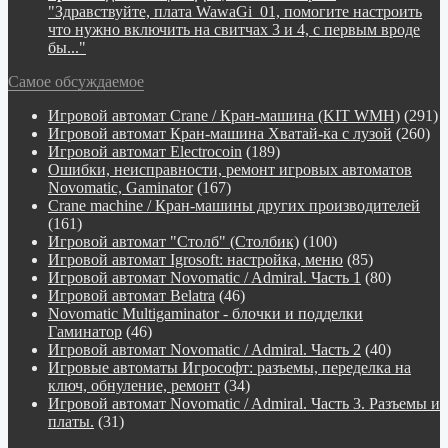
"Здравствуйте, плата WawaGi_01, помогите настроить
что нужно включить на свитчах 3 и 4, с первым вроде
бы..."
Самое обсуждаемое
Игровой автомат Crane / Кран-машина (KIT WMH)
(291)
Игровой автомат Кран-машина Хватай-ка с лузой
(260)
Игровой автомат Electrocoin
(189)
Ошибки, неисправности, ремонт игровых автоматов
Novomatic, Gaminator
(167)
Crane machine / Кран-машины других производителей
(161)
Игровой автомат "Столб" (Столбик)
(100)
Игровой автомат Igrosoft: настройка, меню
(85)
Игровой автомат Novomatic / Admiral. Часть 1
(80)
Игровой автомат Belatra
(46)
Novomatiс Multigaminator - блочки и подделки
Гаминатор
(46)
Игровой автомат Novomatic / Admiral. Часть 2
(40)
Игровые автоматы Игрософт: разъемы, переделка на
ключ, обнуление, ремонт
(34)
Игровой автомат Novomatic / Admiral. Часть 3. Разъемы и
платы.
(31)