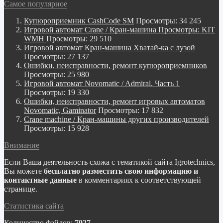
Самое популярное
Купюроприемник CashCode SM
Просмотры: 34 245
Игровой автомат Crane / Кран-машина Просмотры: KIT
WMH
Просмотры: 29 510
Игровой автомат Кран-машина Хватай-ка с лузой
Просмотры: 27 137
Ошибки, неисправности, ремонт купюроприемников
Просмотры: 25 980
Игровой автомат Novomatic / Admiral. Часть 1
Просмотры: 19 330
Ошибки, неисправности, ремонт игровых автоматов
Novomatic, Gaminator
Просмотры: 17 832
Crane machine / Кран-машины других производителей
Просмотры: 15 928
Внимание
Если Ваша деятельность схожа с тематикой сайта Igrotechnics,
Вы можете
бесплатно разместить свою информацию и
контактные данные
в комментариях к соответствующей
странице.
Статистика сайта
Количество файлов:
7927