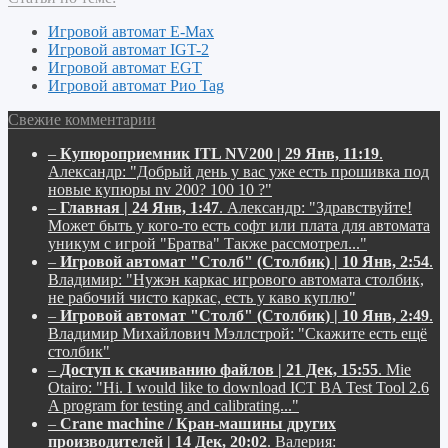
Игровой автомат E-Max
Игровой автомат IGT-2
Игровой автомат EGT
Игровой автомат Рио Tag
Свежие комментарии
–
Купюроприемник ITL NV200 | 29 Янв, 11:19
.
Александр:
"Добрый день у вас уже есть прошивка под
новые купюры nv 200? 100 10 ?"
–
Главная | 24 Янв, 1:47
.
Александр:
"Здравствуйте!
Может быть у кого-то есть софт или плата для автомата
уникум с игрой "Братва" Также рассмотрел..."
–
Игровой автомат "Столб" (Столбик) | 10 Янв, 2:54
.
Владимир:
"Нужэн каркас игрового автомата столбик,
не рабочий чисто каркас, есть у каво куплю"
–
Игровой автомат "Столб" (Столбик) | 10 Янв, 2:49
.
Владимир Михайлович Мэллстрой:
"Скажите есть ещё
столбик"
–
Доступ к скачиванию файлов | 21 Дек, 15:55
.
Mie
Otairo:
"Hi. I would like to download ICT BA Test Tool 2.6
A program for testing and calibrating..."
–
Crane machine / Кран-машины других
производителей | 14 Дек, 20:02
.
Валерия: