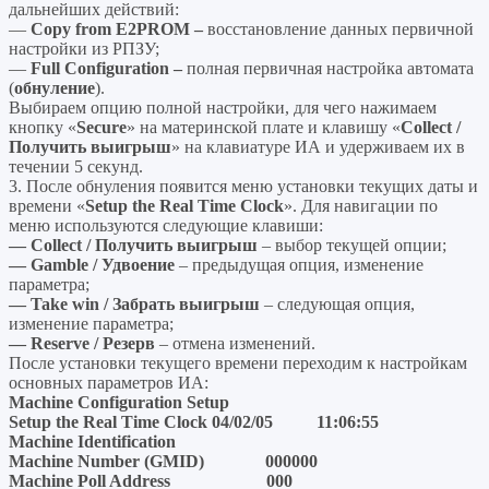
дальнейших действий:
—
Copy
from
E2
PROM –
восстановление данных первичной
настройки из РПЗУ;
—
Full
Configuration –
полная первичная настройка автомата
(
обнуление
).
Выбираем опцию полной настройки, для чего нажимаем
кнопку «
Secure
» на материнской плате и клавишу «
Collect /
Получить выигрыш
» на клавиатуре ИА и удерживаем их в
течении 5 секунд.
3. После обнуления появится меню установки текущих даты и
времени «
Setup
the
Real
Time
Clock
». Для навигации по
меню используются следующие клавиши:
—
Collect / Получить выигрыш
– выбор текущей опции;
—
Gamble / Удвоение
– предыдущая опция, изменение
параметра;
—
Take
win / Забрать выигрыш
– следующая опция,
изменение параметра;
—
Reserve / Резерв
– отмена изменений.
После установки текущего времени переходим к настройкам
основных параметров ИА:
Machine Configuration Setup
Setup the Real Time Clock 04/02/05 11:06:55
Machine Identification
Machine Number (GMID) 000000
Machine Poll Address 000