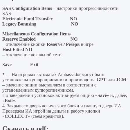
SAS
Configuration
Items
– настройки прогрессивной сети
SAS
Electronic Fund Transfer NO
Legacy Bonusing NO
Miscellaneous Configuration Items
Reserve Enabled NO
– отключение кнопки
Reserve /
Резерв
в игре
Host
Fitted
NO
– отключение локальной сети
Save Exit
* —
На игровых автоматах Ambassador могут быть
установлены купюроприемники производства
GPT
или
JCM
– значение опции выставляем в соответствии с
установленным купюропиемником.
По завершении установок активируем опцию «
Save
» и, далее,
«
Exit
».
4. Закрываем дверь логического блоки и главную дверь ИА.
Проверяем ИА игрой на деньги и работу кнопки
«
COLLECT
» (съём кредитов).
Скачать в pdf: