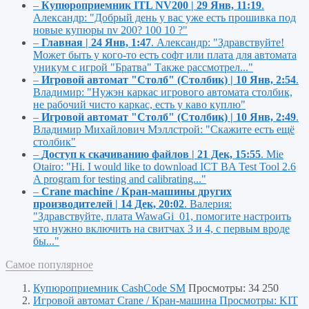
–
Купюроприемник ITL NV200 | 29 Янв, 11:19
.
Александр:
"Добрый день у вас уже есть прошивка под
новые купюры nv 200? 100 10 ?"
–
Главная | 24 Янв, 1:47
.
Александр:
"Здравствуйте!
Может быть у кого-то есть софт или плата для автомата
уникум с игрой "Братва" Также рассмотрел..."
–
Игровой автомат "Столб" (Столбик) | 10 Янв, 2:54
.
Владимир:
"Нужэн каркас игрового автомата столбик,
не рабочий чисто каркас, есть у каво куплю"
–
Игровой автомат "Столб" (Столбик) | 10 Янв, 2:49
.
Владимир Михайлович Мэллстрой:
"Скажите есть ещё
столбик"
–
Доступ к скачиванию файлов | 21 Дек, 15:55
.
Mie
Otairo:
"Hi. I would like to download ICT BA Test Tool 2.6
A program for testing and calibrating..."
–
Crane machine / Кран-машины других
производителей | 14 Дек, 20:02
.
Валерия:
"Здравствуйте, плата WawaGi_01, помогите настроить
что нужно включить на свитчах 3 и 4, с первым вроде
бы..."
Самое популярное
Купюроприемник CashCode SM
Просмотры: 34 250
Игровой автомат Crane / Кран-машина Просмотры: KIT