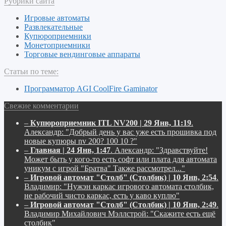
Рубрики сайта
Игровые автоматы
Развлекательные
Купюроприемники
Монетоприемники
Торговые вендинговые аппараты
Статьи по теме:
Программатор AGI CoolFire Gaminator
Свежие комментарии
–
Купюроприемник ITL NV200 | 29 Янв, 11:19
.
Александр:
"Добрый день у вас уже есть прошивка под
новые купюры nv 200? 100 10 ?"
–
Главная | 24 Янв, 1:47
.
Александр:
"Здравствуйте!
Может быть у кого-то есть софт или плата для автомата
уникум с игрой "Братва" Также рассмотрел..."
–
Игровой автомат "Столб" (Столбик) | 10 Янв, 2:54
.
Владимир:
"Нужэн каркас игрового автомата столбик,
не рабочий чисто каркас, есть у каво куплю"
–
Игровой автомат "Столб" (Столбик) | 10 Янв, 2:49
.
Владимир Михайлович Мэллстрой:
"Скажите есть ещё
столбик"