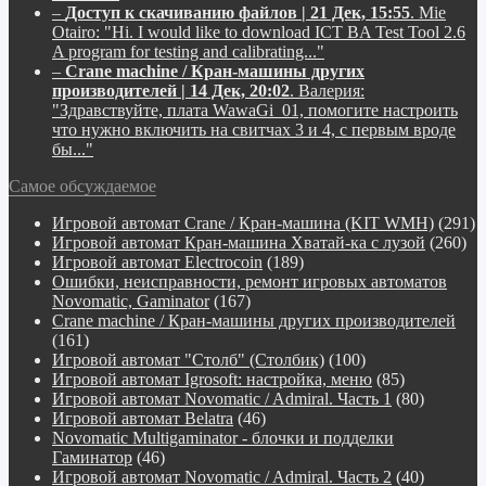
–
Доступ к скачиванию файлов | 21 Дек, 15:55
.
Mie
Otairo:
"Hi. I would like to download ICT BA Test Tool 2.6
A program for testing and calibrating..."
–
Crane machine / Кран-машины других
производителей | 14 Дек, 20:02
.
Валерия:
"Здравствуйте, плата WawaGi_01, помогите настроить
что нужно включить на свитчах 3 и 4, с первым вроде
бы..."
Самое обсуждаемое
Игровой автомат Crane / Кран-машина (KIT WMH)
(291)
Игровой автомат Кран-машина Хватай-ка с лузой
(260)
Игровой автомат Electrocoin
(189)
Ошибки, неисправности, ремонт игровых автоматов
Novomatic, Gaminator
(167)
Crane machine / Кран-машины других производителей
(161)
Игровой автомат "Столб" (Столбик)
(100)
Игровой автомат Igrosoft: настройка, меню
(85)
Игровой автомат Novomatic / Admiral. Часть 1
(80)
Игровой автомат Belatra
(46)
Novomatiс Multigaminator - блочки и подделки
Гаминатор
(46)
Игровой автомат Novomatic / Admiral. Часть 2
(40)