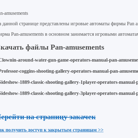
an-amusements
а данной странице представлены игровые автоматы фирмы Pan a
ирма Pan-amusements в основном занимается игровыми автоматам
качать файлы Pan-amusements
 Clownin-around-water-gun-game-operators-manual-pan-amuseme
Professor-coggins-shooting-gallery-operators-manual-pan-amusem
Sideshow-1889-classic-shooting-gallery-1player-operators-manua
Sideshow-1889-classic-shooting-gallery-3player-operators-manua
ерейти на страницу закачек
ак получить доступ к закрытым страницам >>