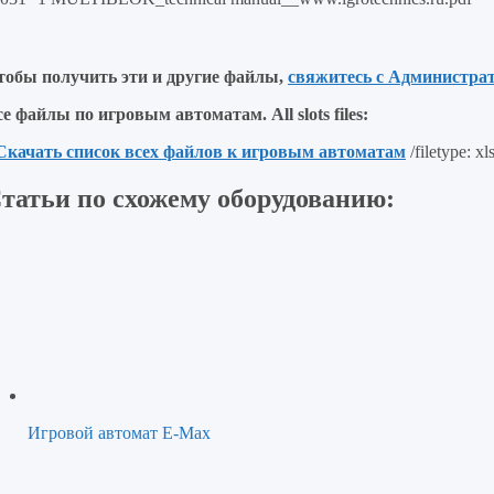
тобы получить эти и другие файлы,
свяжитесь с Администра
се файлы по игровым автоматам.
All slots files:
Скачать список всех файлов к игровым автоматам
/filetype: xl
татьи по схожему оборудованию:
Игровой автомат E-Max