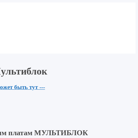
Мультиблок
ожет быть тут ---
вым платам МУЛЬТИБЛОК