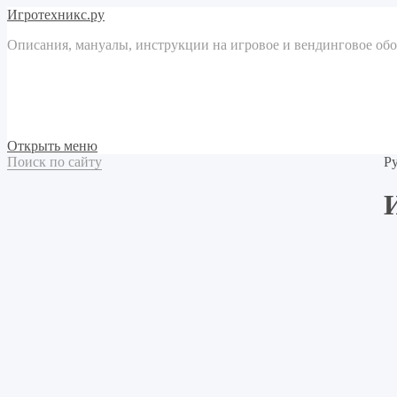
Игротехникс.ру
Описания, мануалы, инструкции на игровое и вендинговое об
Открыть меню
Поиск по сайту
Р