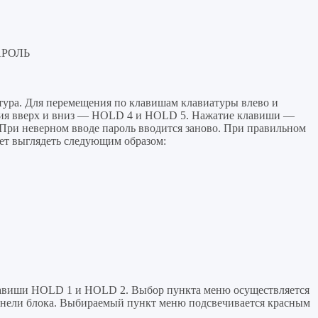
ПАРОЛЬ
атура. Для перемещения по клавишам клавиатуры влево и
ия вверх и вниз — HOLD 4 и HOLD 5. Нажатие клавиши —
При неверном вводе пароль вводится заново. При правильном
дет выглядеть следующим образом:
лавиши HOLD 1 и HOLD 2. Выбор пункта меню осуществляется
нели блока. Выбираемый пункт меню подсвечивается красным