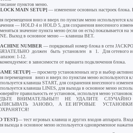
писание пунктов меню.
BLOCK
MAIN
SETUP
]
— изменение основных настроек блока.
ля перемещения вниз и вверх по пунктам меню используются к
начения — HOLD 4 и HOLD 5, для сохранения внесенного измене
меняться значение пункта меню (если он есть) показывается на
INE. Выход в основное меню — клавиша BET.
ACHINE
NUMBER
— порядковый номер блока в сети JACKPOT
БЯЗАТЕЛЬНО должен быть установлен в 1. Для сетевого исп
апазон: 1-12.
комендуемое: в зависимости от варианта подключения блока.
GAME
SETUP
]
— просмотр установленных игр и выбор активн
ля перемещения вниз и вверх по пунктам меню используются к
спользуется клавиша START, для сохранения внесенного изменен
спользуется клавиша LINES, для выхода в основное меню испо
оверяйте правильность ее установок, используя меню установок
УДЬТЕ ВНИМАТЕЛЬНЫ!!! НЕ УДАЛИТЕ СЛУЧАЙНО
АПИСЫВАТЬ ЗАНОВО, А ЕЕ ИГРОВЫЕ УСТАНОВ
ОХРАНЯТСЯ!
O
TEST
]
— тест игровых клавиш и других входов аппарата. Вх
ля выхода в основное меню используется одновременное нажат