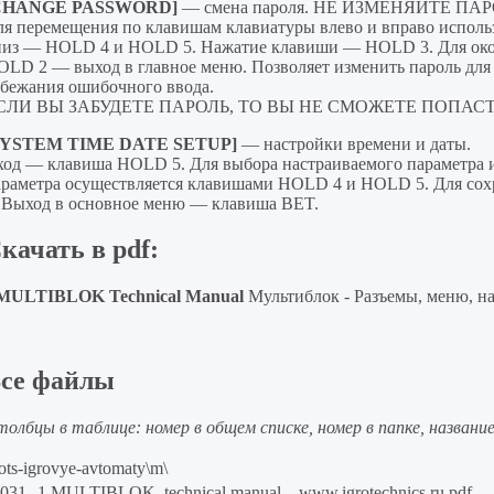
CHANGE
PASSWORD
]
— смена пароля. НЕ ИЗМЕНЯЙТЕ П
ля перемещения по клавишам клавиатуры влево и вправо испол
низ — HOLD 4 и HOLD 5. Нажатие клавиши — HOLD 3. Для окон
LD 2 — выход в главное меню. Позволяет изменить пароль для в
збежания ошибочного ввода.
СЛИ ВЫ ЗАБУДЕТЕ ПАРОЛЬ, ТО ВЫ НЕ СМОЖЕТЕ ПОПАСТ
SYSTEM
TIME
DATE
SETUP
]
— настройки времени и даты.
ход — клавиша HOLD 5. Для выбора настраиваемого параметра
араметра осуществляется клавишами HOLD 4 и HOLD 5. Для сох
. Выход в основное меню — клавиша BET.
качать в pdf:
 MULTIBLOK Technical Manual
Мультиблок - Разъемы, меню, наст
се файлы
олбцы в таблице: номер в общем списке, номер в папке, названи
lots-igrovye-avtomaty\m\
 031
1
MULTIBLOK_technical manual__www.igrotechnics.ru.pdf