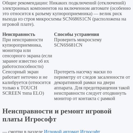
Общие рекомендации: Никаких подключений (отключений)
электронных компонентов на вклю­ченном автомате (особенно
это относится к разъему купюроприемника) — велик риск
выхода из строя микросхемы SCN686S1CN (расположена на
игровой плате).
Неисправность
Способы устранения
При неисправности
Проверить микросхему
купюро­приемника,
SCN6S681CN
монитора или
сенсорного экрана (если
за­ранее известно об их
работо­способности)
Сенсорный экран
Протереть насечку маски по
работает не­точно и не
периметру от следов засаленности от
калибруется (от­носится
декоративной рамки на двери
только к TOUCH
аппарата. Для предотвра­щения такой
SCREEN типа ELO)
неисправности следует отодвинуть
монитор от контакта с рамкой
Неисправности и ремонт игровой
платы Игрософт
— смотри в разделе
Игровой автомат Игрософт