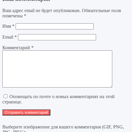
Ваш адрес email не будет опубликован.
Обязательные поля
помечены
*
Имя
*
Email
*
Комментарий
*
Оповещать по почте о новых комментариях на этой
странице.
Выберите изображение для вашего комментария (GIF, PNG,