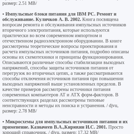
размер: 2.51 MB/
• Импульсные блоки питания для IBM PC. Ремонт и
обслуживание. Куличков А. В. 2002.
Книга посвящена
вопросам ремонта и обслуживания импульсных источников
вторичного электропитания, которые используются
практически во всем современном импортном и
отечественном радиоэлектронном оборудовании. В книге
рассмотрены теоретические вопросы проектирования и
расчета импульсных источников питания, подробно описаны
основы их схемотехники и принципы функционирования.
Описываются различные способы стабилизации выходных
напряжений, способы защиты источников питания от
перегрузок во вторичных цепях, а также рассматриваются
способы отключения источников питания при повышении
выходных напряжений выше установленных пределов. В
качестве примеров рассмотрены источники питания
современных компьютеров AT и ATX форм-факторов. В
соответствующих разделах рассмотрены типовые
неисправности и методы их поиска и устранения. / djvu,
размер: 2.78 MB/
• Микросхемы для импульсных источников питания и их
применение. Казначеев В.А.,Кирюхин И.С. 2001.
Просто
хороший справочник. / djvu, размер: 17.32 MB/