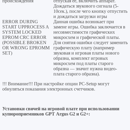
происхождения
отпуская ее, включить аппарат.
Дождаться звукового сигнала (5-
10сек.), после чего кнопку отпустить
и дождаться загрузки игры
ERROR DURING
Данная ошибка возникает при
START UPPROCESS A
замене игры. Ошибка за­ключается в
SYSTEM LOCKED
несовместимости графических
EPROM CRC ERROR
микросхем и графической платы.
(POSSIBLE BROKEN
Для снятия ошибки следует заме­нить
OR WRONG EPROMM
графическую плату (например
SET)
звуковая и игровая платы нового
образна, комплект игровых
микросхем под платы старого
образна — значит нужна видео-
плата ста­рого образна).
!!! Внимание!!! При настройке опции PC-Setup могут
обнуляться показания электронных счетчиков.
Установки свичей на игровой плате при использовании
купюроприемников GРТ Argus G2 и G2+: