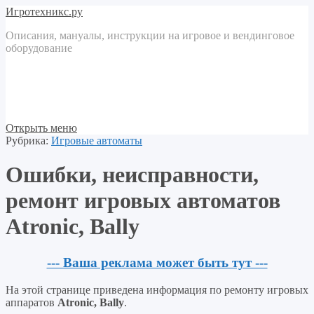
Игротехникс.ру
Описания, мануалы, инструкции на игровое и вендинговое
оборудование
Открыть меню
Рубрика:
Игровые автоматы
Ошибки, неисправности,
ремонт игровых автоматов
Atronic, Bally
--- Ваша реклама может быть тут ---
На этой странице приведена информация по ремонту игровых
аппаратов
Atronic, Bally
.