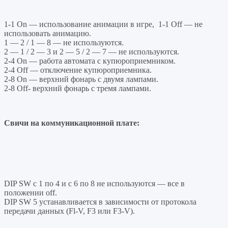
1-1 On — использование анимации в игре, 1-1 Off — не
использовать анимацию.
1 — 2 / 1 — 8 — не используются.
2 — 1 / 2 — 3 и 2 — 5 / 2 — 7 — не используются.
2-4 On — работа автомата с купюроприемником.
2-4 Off — отключение купюроприемника.
2-8 On — верхний фонарь с двумя лампами.
2-8 Off- верхний фонарь с тремя лампами.
Свичи на коммуникационной плате:
DIP SW с 1 по 4 и с 6 по 8 не используются — все в
положении off.
DIP SW 5 устанавливается в зависимости от про­токола
передачи данных (Fl-V, F3 или F3-V).