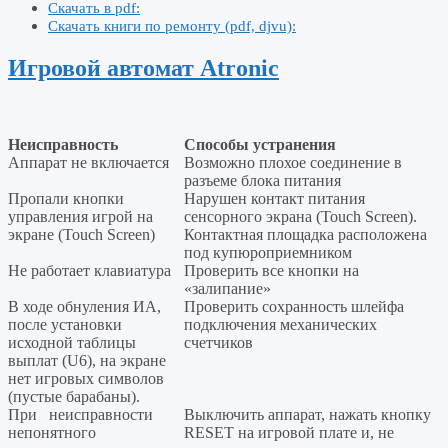
Скачать в pdf:
Скачать книги по ремонту (pdf, djvu):
Игровой автомат Atronic
Неисправность
Способы устранения
Аппарат не включается
Возможно плохое соединение в
разъеме блока питания
Пропали кнопки
Нарушен контакт питания
управления игрой на
сенсорного экрана (Touch Screen).
экране (Touch Screen)
Контактная площадка расположена
под купюроприемником
Не работает клавиатура
Проверить все кнопки на
«залипание»
В ходе обнуления ИА,
Проверить сохранность шлейфа
после уста­новки
подключения механиче­ских
исходной таблицы
счетчиков
выплат (U6), на экране
нет игровых сим­волов
(пустые барабаны).
При неисправности
Выключить аппарат, нажать кнопку
непонятного
RESET на игровой плате и, не