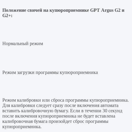
Положение свичей на купюроприемнике GРТ Argus G2 и
G2+:
Нормальный режим
Режим загрузки программы купюроприемника
Режим калибровки или сброса программы купюроприемника.
Для калибровки следует сразу после включения автомата
вставить калибровочную бумагу. Если в течении 30 секунд
после включения купюроприемника не будет вставлена
калибровочная бумага произойдет сброс программы
купюроприемника.