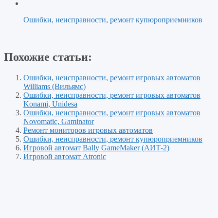
Ошибки, неисправности, ремонт купюроприемников
Похожие статьи:
Ошибки, неисправности, ремонт игровых автоматов
Williams (Вильямс)
Ошибки, неисправности, ремонт игровых автоматов
Konami, Unidesa
Ошибки, неисправности, ремонт игровых автоматов
Novomatic, Gaminator
Ремонт мониторов игровых автоматов
Ошибки, неисправности, ремонт купюроприемников
Игровой автомат Bally GameMaker (АИТ-2)
Игровой автомат Atronic