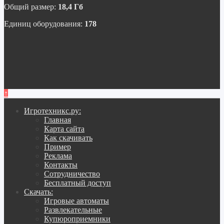
Общий размер:
18,4 Гб
Единиц оборудования:
178
↑
Игротехникс.ру:
Главная
Карта сайта
Как скачивать
Пример
Реклама
Контакты
Сотрудничество
Бесплатный доступ
Скачать:
Игровые автоматы
Развлекательные
Купюроприемники