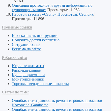
15 160
Описания протоколов и другая информация по
купюроприемникам
Просмотры: 11 968
Игровой автомат «Столб» Просмотры: Столбик
Просмотры: 11 896
Полезные ссылки
Как скачивать инструкции
Получить доступ бесплатно
Сотрудничество
Реклама на сайте
Рубрики сайта
Игровые автоматы
Развлекательные
Купюроприемники
Монетоприемники
Торговые вендинговые аппараты
Статьи по теме:
Ошибки, неисправности, ремонт игровых автоматов
Novomatic, Gaminator
Ошибки, неисправности, ремонт игровых автоматов