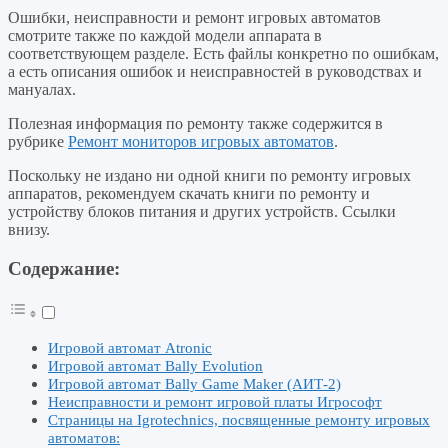
Ошибки, неисправности и ремонт игровых автоматов
смотрите также по каждой модели аппарата в
соответствующем разделе. Есть файлы конкретно по ошибкам,
а есть описания ошибок и неисправностей в руководствах и
мануалах.
Полезная информация по ремонту также содержится в
рубрике
Ремонт мониторов игровых автоматов
.
Поскольку не издано ни одной книги по ремонту игровых
аппаратов, рекомендуем скачать книги по ремонту и
устройству блоков питания и других устройств. Ссылки
внизу.
Содержание:
Игровой автомат Atronic
Игровой автомат Bally Evolution
Игровой автомат Bally Game Maker (АИТ-2)
Неисправности и ремонт игровой платы Игрософт
Страницы на Igrotechnics, посвященные ремонту игровых
автоматов: